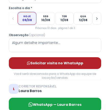
Escolha o dia *
HOJE
SEG
TER
QUA
09/08
10/08
11/08
12/08
Próximos 10 dias · página 1 de 3
Observação
(opcional)
Solicitar visita no WhatsApp
Você será direcionado para o WhatsApp da equipe de
locação/vendas.
CORRETOR RESPONSÁVEL
L
Laura Barros
WhatsApp — Laura Barros