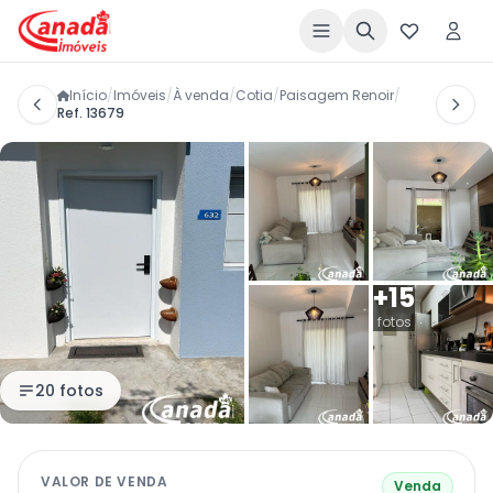
Início
/
Imóveis
/
À venda
/
Cotia
/
Paisagem Renoir
/
Ref. 13679
+15
fotos
20 fotos
VALOR DE VENDA
Venda