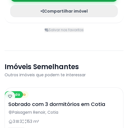
Compartilhar imóvel
Salvar nos favoritos
Imóveis Semelhantes
Outros imóveis que podem te interessar
Venda
Sobrado
Sobrado com 3 dormitórios em Cotia
Paisagem Renoir, Cotia
3
3
153 m²