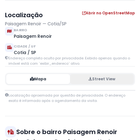
Abrir no OpenStreetMap
Localização
Paisagem Renoir — Cotia/SP
BAIRRO
Paisagem Renoir
CIDADE / UF
Cotia / SP
Endereço completo oculto por privacidade. Exibido apenas quando o
imóvel está com `exibir_endereco` ativo.
Mapa
Street View
Leaflet
|
© OpenStreetMap contributors
Localização aproximada por questão de privacidade. O endereço
+
exato é informado após o agendamento da visita.
−
Sobre o bairro Paisagem Renoir