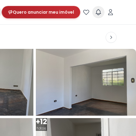
Quero anunciar meu imóvel
+12
fotos