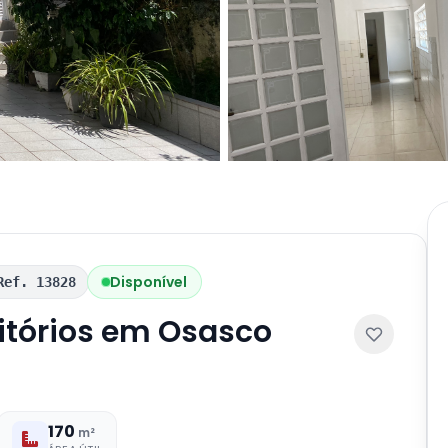
Disponível
Ref. 13828
itórios em Osasco
170
m²