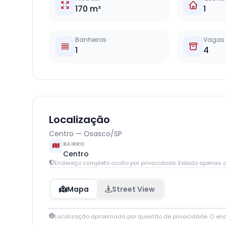
170 m²
1
Banheiros
Vagas
1
4
Localização
Centro — Osasco/SP
BAIRRO
Centro
Endereço completo oculto por privacidade. Exibido apenas q
Mapa
Street View
Localização aproximada por questão de privacidade. O en
+