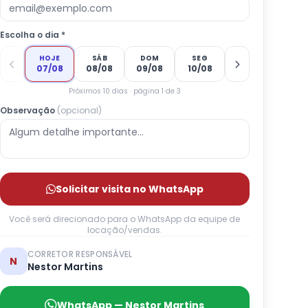
Escolha o dia *
HOJE
SÁB
DOM
SEG
07/08
08/08
09/08
10/08
Próximos 10 dias · página 1 de 3
Observação
(opcional)
Solicitar visita no WhatsApp
Você será direcionado para o WhatsApp da equipe de
locação/vendas.
CORRETOR RESPONSÁVEL
N
Nestor Martins
WhatsApp — Nestor Martins