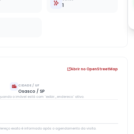
1
Abrir no OpenStreetMap
CIDADE / UF
Osasco / SP
uando o imóvel está com `exibir_endereco` ativo.
Leaflet
|
© OpenStreetMap contributors
dereço exato é informado após o agendamento da visita.