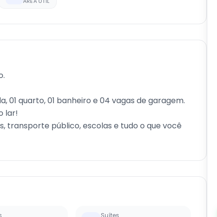
ÁREA ÚTIL
o.
, 01 quarto, 01 banheiro e 04 vagas de garagem.
 lar!
s, transporte público, escolas e tudo o que você
s
Suítes