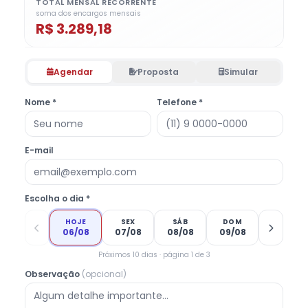
TOTAL MENSAL RECORRENTE
soma dos encargos mensais
R$ 3.289,18
Agendar
Proposta
Simular
Nome *
Telefone *
E-mail
Escolha o dia *
HOJE
SEX
SÁB
DOM
06/08
07/08
08/08
09/08
Próximos 10 dias · página 1 de 3
Observação
(opcional)