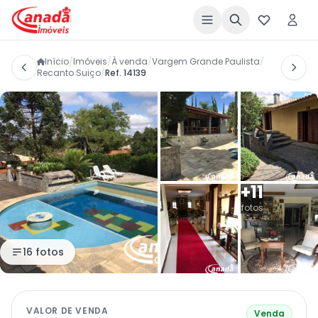
Início
/
Imóveis
/
À venda
/
Vargem Grande Paulista
/
Recanto Suiço
/
Ref. 14139
+11
fotos
16 fotos
VALOR DE VENDA
Venda