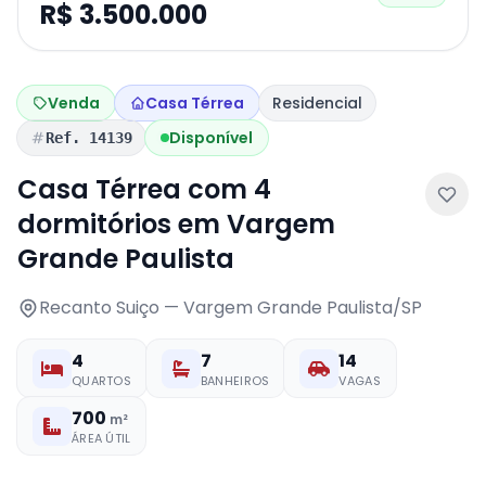
R$ 3.500.000
Venda
Casa Térrea
Residencial
Disponível
Ref. 14139
Casa Térrea com 4
dormitórios em Vargem
Grande Paulista
Recanto Suiço — Vargem Grande Paulista/SP
4
7
14
QUARTOS
BANHEIROS
VAGAS
700
m²
ÁREA ÚTIL