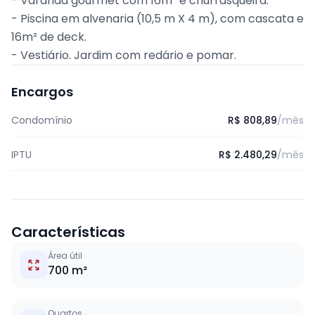
- Varanda gourmet com 16m² e churrasqueira.
- Piscina em alvenaria (10,5 m X 4 m), com cascata e
16m² de deck.
- Vestiário. Jardim com redário e pomar.
Encargos
Condomínio
R$ 808,89
/mês
IPTU
R$ 2.480,29
/mês
Características
Área útil
700 m²
Quartos