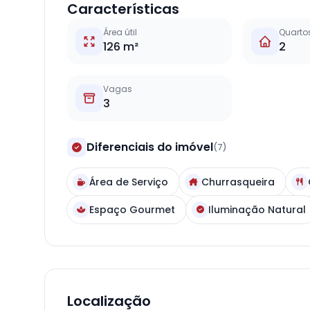
Características
Área útil
Quarto
126 m²
2
Vagas
3
Diferenciais do imóvel
(7)
Área de Serviço
Churrasqueira
Espaço Gourmet
Iluminação Natural
Localização