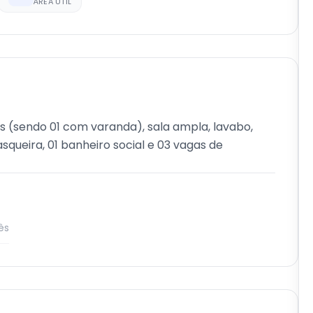
ÁREA ÚTIL
s (sendo 01 com varanda), sala ampla, lavabo,
queira, 01 banheiro social e 03 vagas de
ês