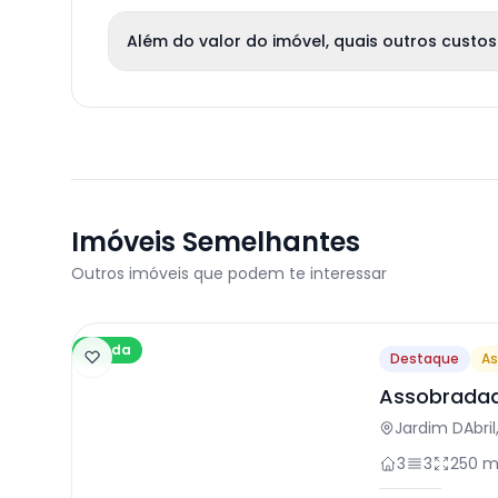
Além do valor do imóvel, quais outros custos
Imóveis Semelhantes
Outros imóveis que podem te interessar
Venda
Destaque
As
Assobradad
em Osasco
Jardim DAbri
3
3
250 m