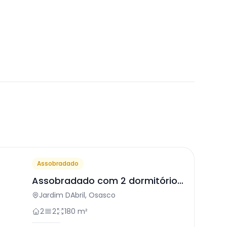
Assobradado
Assobradado com 2 dormitórios
em Osasco
Jardim DAbril, Osasco
2
2
180 m²