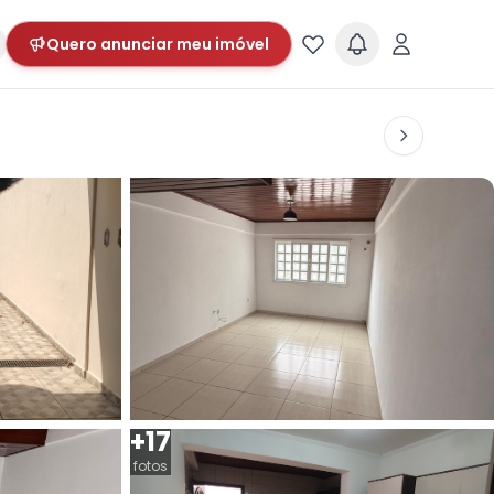
Quero anunciar meu imóvel
+17
fotos