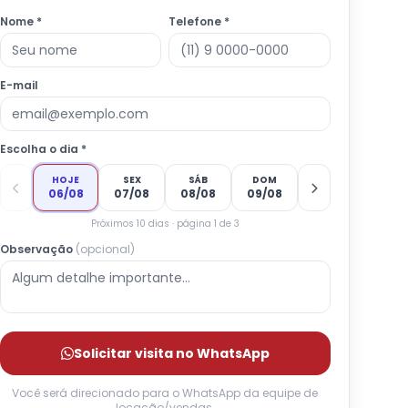
Nome *
Telefone *
E-mail
Escolha o dia *
HOJE
SEX
SÁB
DOM
06/08
07/08
08/08
09/08
Próximos 10 dias · página 1 de 3
Observação
(opcional)
Solicitar visita no WhatsApp
Você será direcionado para o WhatsApp da equipe de
locação/vendas.