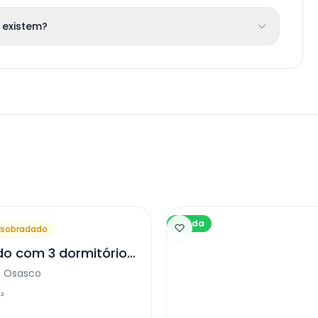
 existem?
Venda
sobradado
o com 3 dormitórios
l, Osasco
²