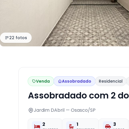
22 fotos
Venda
Assobradado
Residencial
Assobradado com 2 do
Jardim DAbril — Osasco/SP
2
1
3