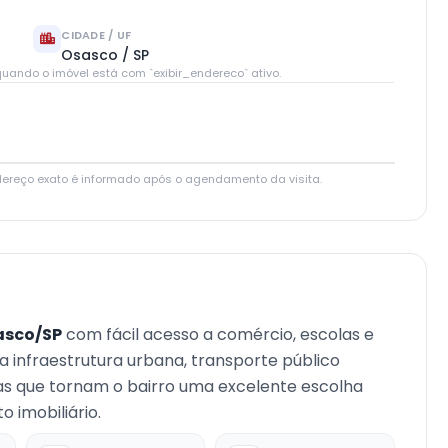
CIDADE / UF
Osasco / SP
uando o imóvel está com `exibir_endereco` ativo.
Leaflet
|
© OpenStreetMap contributors
dereço exato é informado após o agendamento da visita.
asco/SP
com fácil acesso a comércio, escolas e
oa infraestrutura urbana, transporte público
cas que tornam o bairro uma excelente escolha
 imobiliário.