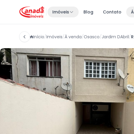
Imóveis
Blog
Contato
Á
Início
/
Imóveis
/
À venda
/
Osasco
/
Jardim DAbril
/
R