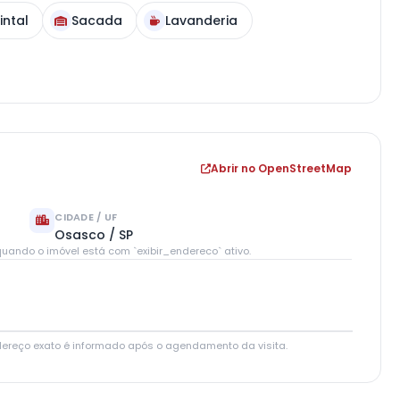
intal
Sacada
Lavanderia
Abrir no OpenStreetMap
CIDADE / UF
Osasco / SP
uando o imóvel está com `exibir_endereco` ativo.
Leaflet
|
© OpenStreetMap contributors
dereço exato é informado após o agendamento da visita.