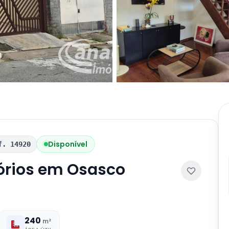
Disponível
f. 14920
órios em Osasco
240
m²