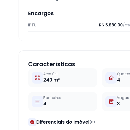
Encargos
IPTU
R$ 5.880,00
/m
Características
Área útil
Quarto
240 m²
4
Banheiros
Vagas
4
3
Diferenciais do imóvel
(6)