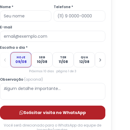
Nome *
Telefone *
E-mail
Escolha o dia *
HOJE
SEG
TER
QUA
09/08
10/08
11/08
12/08
Próximos 10 dias · página 1 de 3
Observação
(opcional)
Solicitar visita no WhatsApp
Você será direcionado para o WhatsApp da equipe de
locação/vendas.