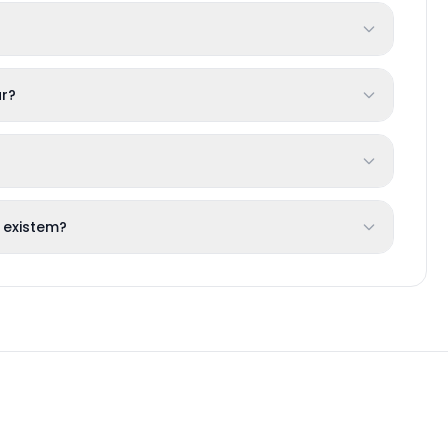
r?
 existem?