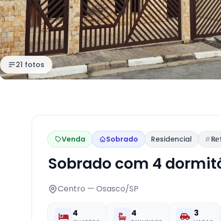
21 fotos
Venda
Sobrado
Residencial
Re
Sobrado com 4 dormit
Centro — Osasco/SP
4
4
3