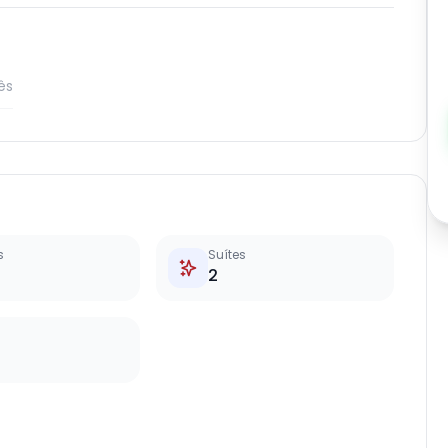
ês
s
Suítes
2