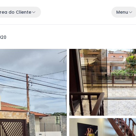
rea do Cliente
Menu
920