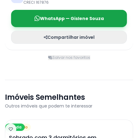
CRECI 167876
WhatsApp — Gislene Souza
Compartilhar imóvel
Salvar nos favoritos
Imóveis Semelhantes
Outros imóveis que podem te interessar
Venda
Sobrado
Sobrado com 3 dormitórios em