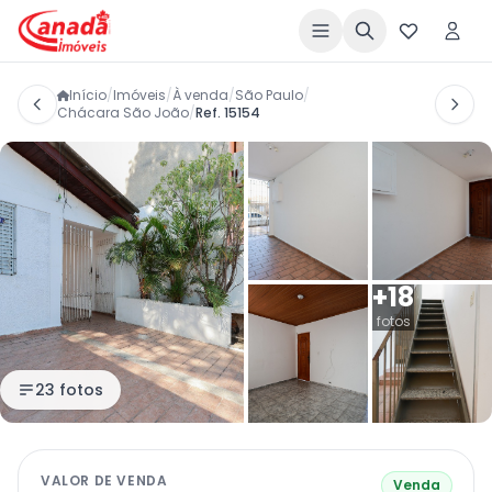
Início
/
Imóveis
/
À venda
/
São Paulo
/
Chácara São João
/
Ref. 15154
+18
fotos
23 fotos
VALOR DE VENDA
Venda