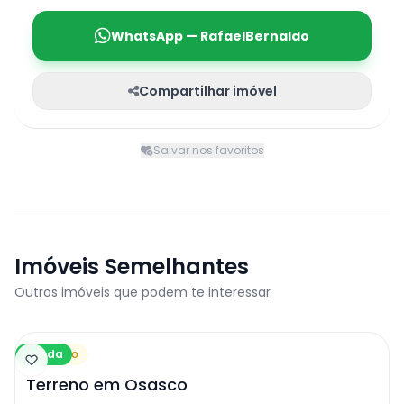
WhatsApp — RafaelBernaldo
Compartilhar imóvel
Salvar nos favoritos
Imóveis Semelhantes
Outros imóveis que podem te interessar
Venda
Terreno
Terreno em Osasco