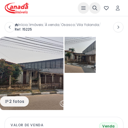
Início
/
Imóveis
/
À venda
/
Osasco
/
Vila Yolanda
/
Ref. 15225
2 fotos
VALOR DE VENDA
Venda