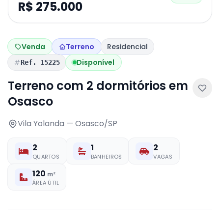
R$ 275.000
Venda
Terreno
Residencial
Disponível
Ref. 15225
Terreno com 2 dormitórios em
Osasco
Vila Yolanda — Osasco/SP
2
1
2
QUARTOS
BANHEIROS
VAGAS
120
m²
ÁREA ÚTIL