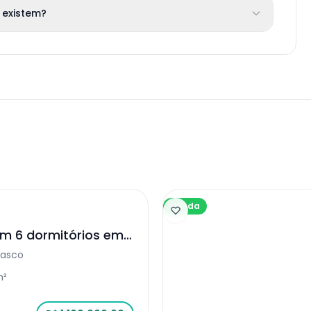
 existem?
Venda
m 6 dormitórios em
sasco
m²