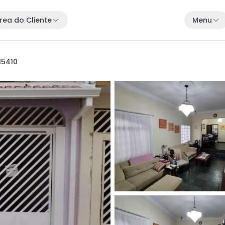
rea do Cliente
Menu
 15410