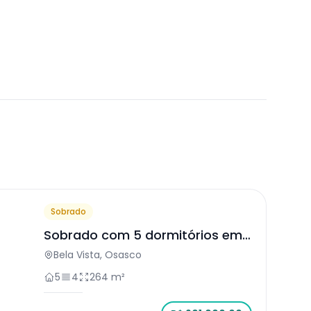
Sobrado
Sobrado com 5 dormitórios em
Osasco
Bela Vista, Osasco
5
4
264 m²