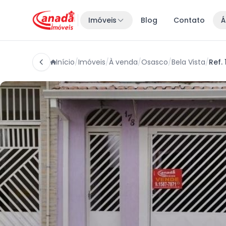
Imóveis
Blog
Contato
Á
Início
/
Imóveis
/
À venda
/
Osasco
/
Bela Vista
/
Ref.