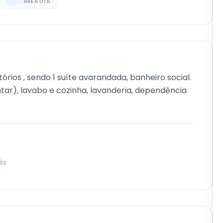
ÁREA ÚTIL
rios , sendo 1 suíte avarandada, banheiro social.
ntar), lavabo e cozinha, lavanderia, dependência
ês