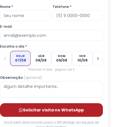
Nome *
Telefone *
E-mail
Escolha o dia *
HOJE
SÁB
DOM
SEG
07/08
08/08
09/08
10/08
Próximos 10 dias · página 1 de 3
Observação
(opcional)
Solicitar visita no WhatsApp
Você será direcionado para o WhatsApp da equipe de
locação/vendas.