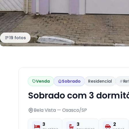
19 fotos
Venda
Sobrado
Residencial
Re
Sobrado com 3 dormit
Bela Vista — Osasco/SP
3
3
2