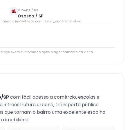
CIDADE / UF
Osasco / SP
uando o imóvel está com `exibir_endereco` ativo.
Leaflet
|
© OpenStreetMap contributors
dereço exato é informado após o agendamento da visita.
o/SP
com fácil acesso a comércio, escolas e
oa infraestrutura urbana, transporte público
cas que tornam o bairro uma excelente escolha
 imobiliário.