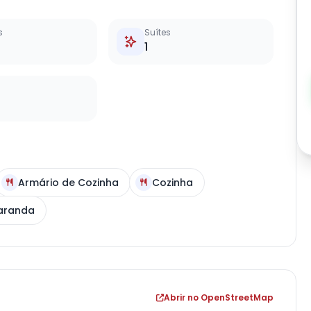
s
Suítes
1
Armário de Cozinha
Cozinha
aranda
Abrir no OpenStreetMap