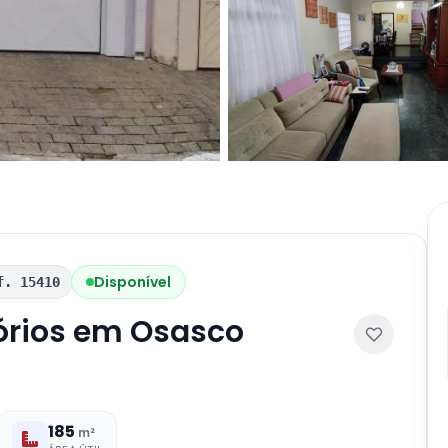
Disponível
f. 15410
órios em Osasco
185
m²