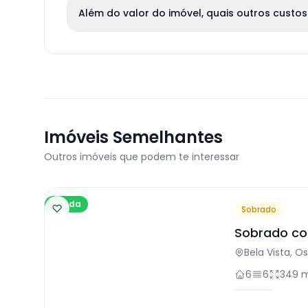
Além do valor do imóvel, quais outros custos
Imóveis Semelhantes
Outros imóveis que podem te interessar
Venda
Sobrado
Sobrado co
Osasco
Bela Vista, O
6
6
349 