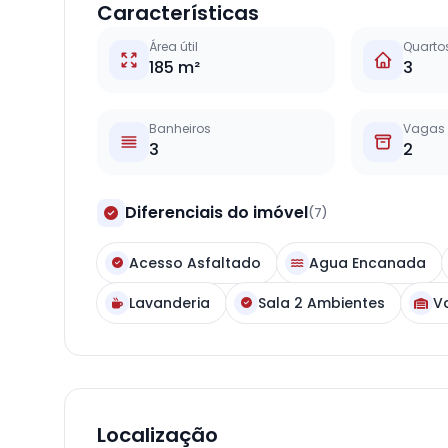
Características
Área útil
Quarto
185 m²
3
Banheiros
Vagas
3
2
Diferenciais do imóvel
(7)
Acesso Asfaltado
Agua Encanada
Lavanderia
Sala 2 Ambientes
V
Localização