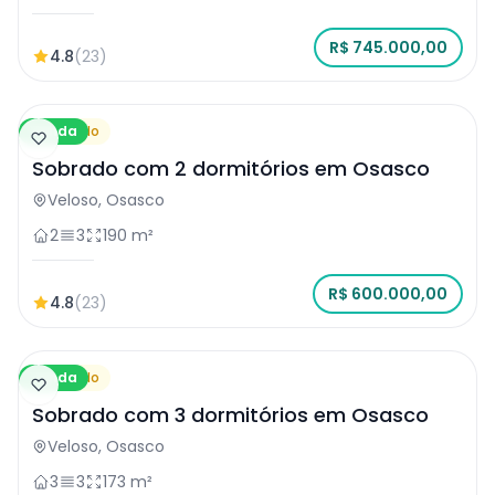
R$ 745.000,00
4.8
(23)
Venda
Sobrado
Sobrado com 2 dormitórios em Osasco
Veloso, Osasco
2
3
190 m²
R$ 600.000,00
4.8
(23)
Venda
Sobrado
Sobrado com 3 dormitórios em Osasco
Veloso, Osasco
3
3
173 m²