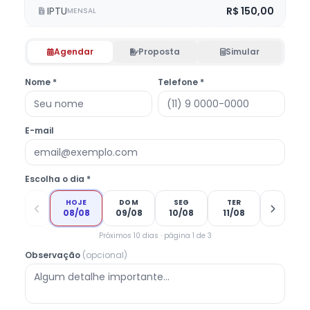
IPTU
R$ 150,00
MENSAL
Agendar
Proposta
Simular
Nome *
Telefone *
E-mail
Escolha o dia *
HOJE
DOM
SEG
TER
08/08
09/08
10/08
11/08
Próximos 10 dias · página 1 de 3
Observação
(opcional)