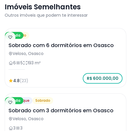
Imóveis Semelhantes
Outros imóveis que podem te interessar
Venda
Sobrado
Sobrado com 6 dormitórios em Osasco
Veloso, Osasco
6
5
193 m²
R$ 600.000,00
4.8
(23)
Venda
Destaque
Sobrado
Sobrado com 3 dormitórios em Osasco
Veloso, Osasco
3
3