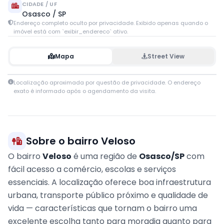
CIDADE / UF
Osasco / SP
Endereço completo oculto por privacidade. Exibido apenas quando o
imóvel está com `exibir_endereco` ativo.
Mapa
Street View
Leaflet
|
© OpenStreetMap contributors
Localização aproximada por questão de privacidade. O endereço
+
exato é informado após o agendamento da visita.
−
Sobre o bairro Veloso
O bairro
Veloso
é uma região de
Osasco/SP
com
fácil acesso a comércio, escolas e serviços
essenciais. A localização oferece boa infraestrutura
urbana, transporte público próximo e qualidade de
vida — características que tornam o bairro uma
excelente escolha tanto para moradia quanto para