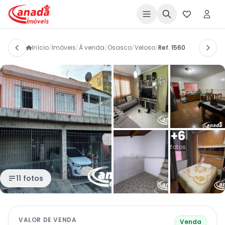
Início
/
Imóveis
/
À venda
/
Osasco
/
Veloso
/
Ref. 1560
+6
fotos
11 fotos
VALOR DE VENDA
Venda