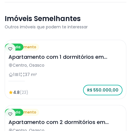
Imóveis Semelhantes
Outros imóveis que podem te interessar
Venda
Apartamento
Apartamento com 1 dormitórios em
Osasco
Centro, Osasco
1
1
37 m²
R$ 550.000,00
4.8
(23)
Venda
Apartamento
Apartamento com 2 dormitórios em
Osasco
Centro, Osasco