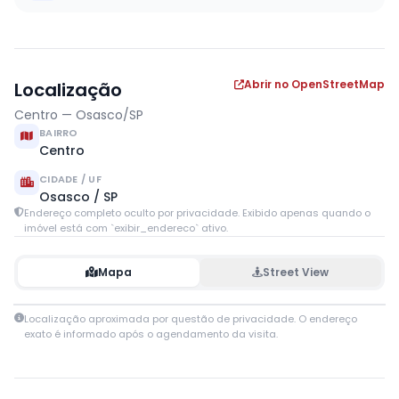
Abrir no OpenStreetMap
Localização
Centro — Osasco/SP
BAIRRO
Centro
CIDADE / UF
Osasco / SP
Endereço completo oculto por privacidade. Exibido apenas quando o
imóvel está com `exibir_endereco` ativo.
Mapa
Street View
Leaflet
|
© OpenStreetMap contributors
Localização aproximada por questão de privacidade. O endereço
+
exato é informado após o agendamento da visita.
−