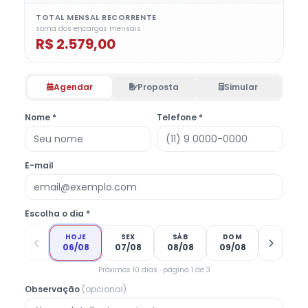
TOTAL MENSAL RECORRENTE
soma dos encargos mensais
R$ 2.579,00
Agendar
Proposta
Simular
Nome *
Telefone *
E-mail
Escolha o dia *
HOJE
SEX
SÁB
DOM
06/08
07/08
08/08
09/08
Próximos 10 dias · página 1 de 3
Observação
(opcional)