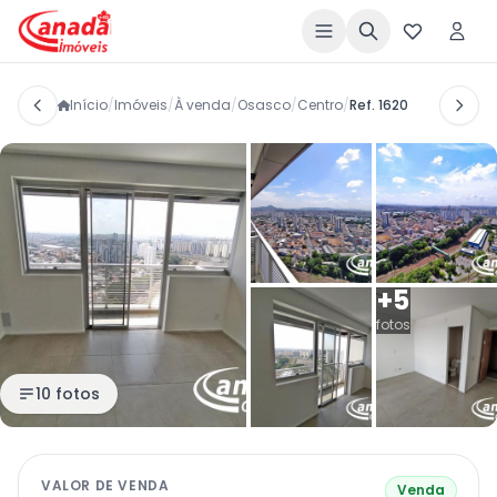
Início
/
Imóveis
/
À venda
/
Osasco
/
Centro
/
Ref. 1620
+5
fotos
10 fotos
VALOR DE VENDA
Venda