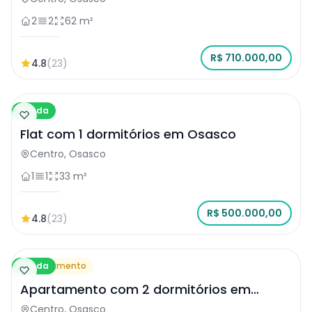
2
2
62 m²
R$ 710.000,00
4.8
(23)
Venda
Flat
Flat com 1 dormitórios em Osasco
Centro, Osasco
1
1
33 m²
R$ 500.000,00
4.8
(23)
Venda
Apartamento
Apartamento com 2 dormitórios em
Osasco
Centro, Osasco