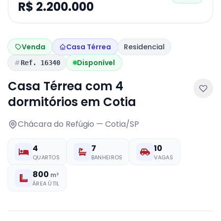
R$ 2.200.000
Venda
Casa Térrea
Residencial
Disponível
Ref. 16340
Casa Térrea com 4
dormitórios em Cotia
Chácara do Refúgio — Cotia/SP
4
7
10
QUARTOS
BANHEIROS
VAGAS
800
m²
ÁREA ÚTIL