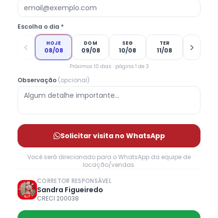
Escolha o dia *
HOJE
DOM
SEG
TER
08/08
09/08
10/08
11/08
Próximos 10 dias · página 1 de 3
Observação
(opcional)
Solicitar visita no WhatsApp
Você será direcionado para o WhatsApp da equipe de
locação/vendas.
CORRETOR RESPONSÁVEL
Sandra Figueiredo
CRECI 200038