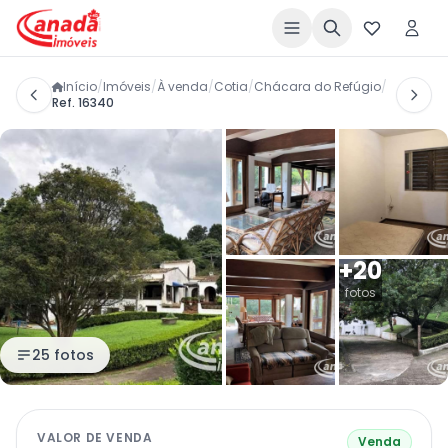
Início
/
Imóveis
/
À venda
/
Cotia
/
Chácara do Refúgio
/
Ref. 16340
+20
fotos
25 fotos
VALOR DE VENDA
Venda