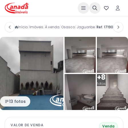
Início
/
Imóveis
/
À venda
/
Osasco
/
Jaguaribe
/
Ref. 17190
+8
fotos
13 fotos
VALOR DE VENDA
Venda