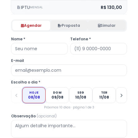
IPTU
R$ 130,00
MENSAL
Agendar
Proposta
Simular
Nome *
Telefone *
E-mail
Escolha o dia *
HOJE
DOM
SEG
TER
08/08
09/08
10/08
11/08
Próximos 10 dias · página 1 de 3
Observação
(opcional)