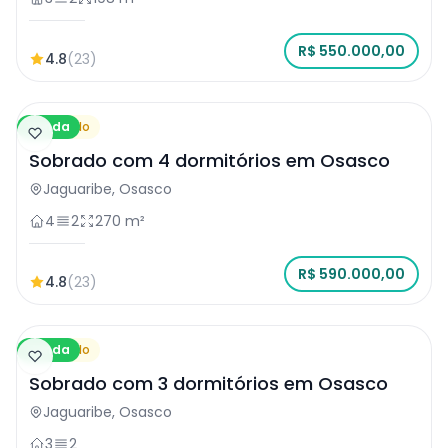
R$ 550.000,00
4.8
(23)
Venda
Sobrado
Sobrado com 4 dormitórios em Osasco
Jaguaribe, Osasco
4
2
270 m²
R$ 590.000,00
4.8
(23)
Venda
Sobrado
Sobrado com 3 dormitórios em Osasco
Jaguaribe, Osasco
3
2