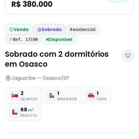
R$ 380.000
Venda
Sobrado
Residencial
Disponível
Ref. 17190
Sobrado com 2 dormitórios
em Osasco
Jaguaribe — Osasco/SP
2
1
1
QUARTOS
BANHEIROS
VAGA
68
m²
ÁREA ÚTIL