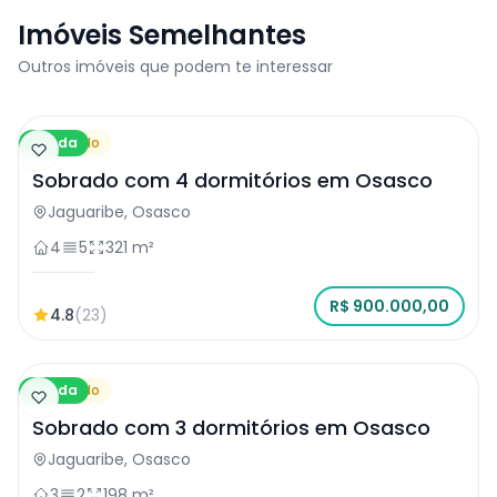
Imóveis Semelhantes
Outros imóveis que podem te interessar
Venda
Sobrado
Sobrado com 4 dormitórios em Osasco
Jaguaribe, Osasco
4
5
321 m²
R$ 900.000,00
4.8
(23)
Venda
Sobrado
Sobrado com 3 dormitórios em Osasco
Jaguaribe, Osasco
3
2
198 m²