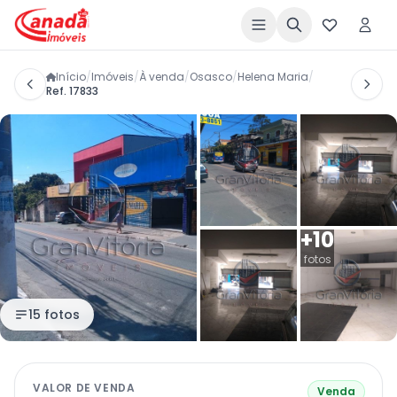
Início
/
Imóveis
/
À venda
/
Osasco
/
Helena Maria
/
Ref. 17833
+10
fotos
15 fotos
VALOR DE VENDA
Venda