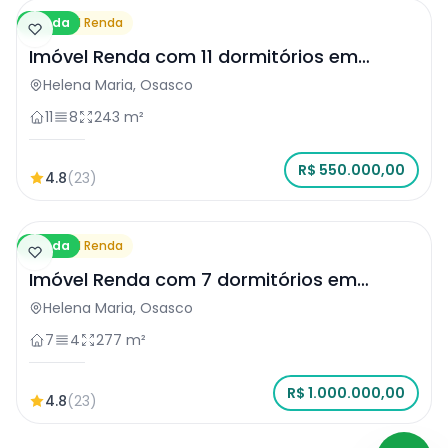
Venda
Imóvel Renda
Imóvel Renda com 11 dormitórios em
Osasco
Helena Maria, Osasco
11
8
243 m²
R$ 550.000,00
4.8
(23)
Venda
Imóvel Renda
Imóvel Renda com 7 dormitórios em
Osasco
Helena Maria, Osasco
7
4
277 m²
R$ 1.000.000,00
4.8
(23)