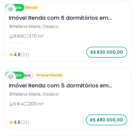
Venda
Imóvel Renda
Imóvel Renda com 6 dormitórios em
Osasco
Helena Maria, Osasco
6
6
370 m²
R$ 830.000,00
4.8
(23)
Venda
Destaque
Imóvel Renda
Imóvel Renda com 5 dormitórios em
Osasco
Helena Maria, Osasco
5
4
200 m²
R$ 480.000,00
4.8
(23)