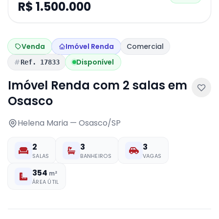
R$ 1.500.000
Venda
Imóvel Renda
Comercial
Disponível
Ref. 17833
Imóvel Renda com 2 salas em
Osasco
Helena Maria — Osasco/SP
2
3
3
SALAS
BANHEIROS
VAGAS
354
m²
ÁREA ÚTIL