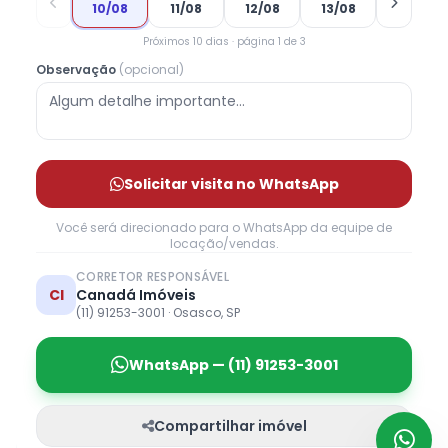
10/08
11/08
12/08
13/08
Próximos 10 dias · página 1 de 3
Observação
(opcional)
Solicitar visita no WhatsApp
Você será direcionado para o WhatsApp da equipe de
locação/vendas.
CORRETOR RESPONSÁVEL
CI
Canadá Imóveis
(11) 91253-3001 · Osasco, SP
WhatsApp — (11) 91253-3001
Compartilhar imóvel