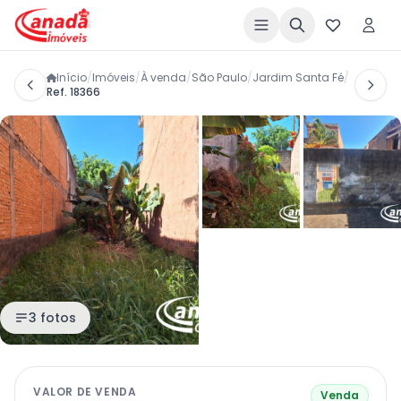
Início
/
Imóveis
/
À venda
/
São Paulo
/
Jardim Santa Fé
/
Ref. 18366
3 fotos
VALOR DE VENDA
Venda