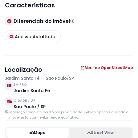
Características
Diferenciais do imóvel
(1)
Acesso Asfaltado
Abrir no OpenStreetMap
Localização
Jardim Santa Fé — São Paulo/SP
BAIRRO
Jardim Santa Fé
CIDADE / UF
São Paulo / SP
Endereço completo oculto por privacidade. Exibido apenas quando o
imóvel está com `exibir_endereco` ativo.
Mapa
Street View