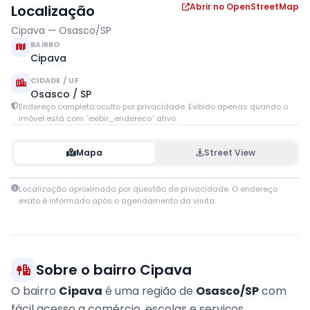
Abrir no OpenStreetMap
Localização
Cipava — Osasco/SP
BAIRRO
Cipava
CIDADE / UF
Osasco / SP
Endereço completo oculto por privacidade. Exibido apenas quando o
imóvel está com `exibir_endereco` ativo.
Mapa
Street View
Leaflet
|
© OpenStreetMap contributors
Localização aproximada por questão de privacidade. O endereço
+
exato é informado após o agendamento da visita.
−
Sobre o bairro Cipava
O bairro
Cipava
é uma região de
Osasco/SP
com
fácil acesso a comércio, escolas e serviços