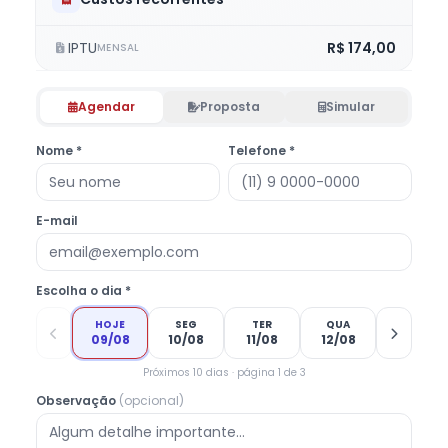
IPTU
R$ 174,00
MENSAL
Agendar
Proposta
Simular
Nome *
Telefone *
E-mail
Escolha o dia *
HOJE
SEG
TER
QUA
09/08
10/08
11/08
12/08
Próximos 10 dias · página 1 de 3
Observação
(opcional)