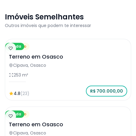
Imóveis Semelhantes
Outros imóveis que podem te interessar
Venda
Terreno
Terreno em Osasco
Cipava, Osasco
253 m²
R$ 700.000,00
4.8
(23)
Venda
Terreno
Terreno em Osasco
Cipava, Osasco