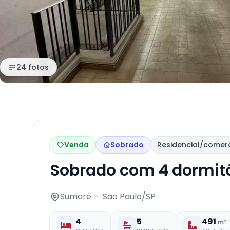
24 fotos
Venda
Sobrado
Residencial/comerc
Sobrado com 4 dormitó
Sumaré — São Paulo/SP
4
5
491
m²