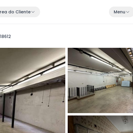
rea do Cliente
Menu
 18612