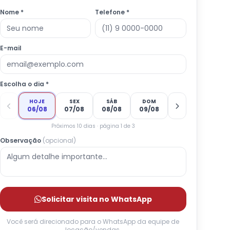
Nome *
Telefone *
E-mail
Escolha o dia *
HOJE
SEX
SÁB
DOM
06/08
07/08
08/08
09/08
Próximos 10 dias · página 1 de 3
Observação
(opcional)
Solicitar visita no WhatsApp
Você será direcionado para o WhatsApp da equipe de
locação/vendas.