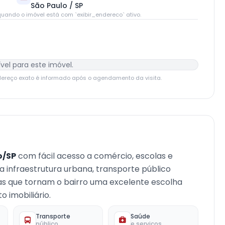
São Paulo / SP
uando o imóvel está com `exibir_endereco` ativo.
vel para este imóvel.
dereço exato é informado após o agendamento da visita.
o/SP
com fácil acesso a comércio, escolas e
oa infraestrutura urbana, transporte público
cas que tornam o bairro uma excelente escolha
 imobiliário.
Transporte
Saúde
público
e serviços