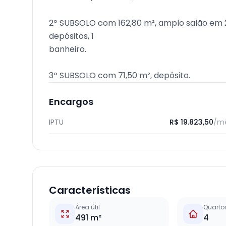
2º SUBSOLO com 162,80 m², amplo salão em 2
depósitos, 1
banheiro.
3º SUBSOLO com 71,50 m², depósito.
Encargos
IPTU
R$ 19.823,50
/m
Características
Área útil
Quarto
491 m²
4