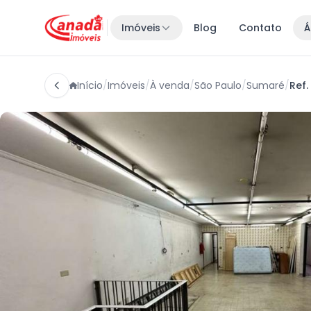
Imóveis
Blog
Contato
Á
Início
/
Imóveis
/
À venda
/
São Paulo
/
Sumaré
/
Ref.