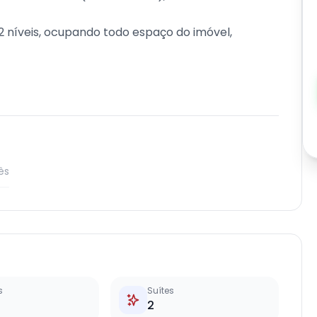
 níveis, ocupando todo espaço do imóvel,
ês
s
Suítes
2