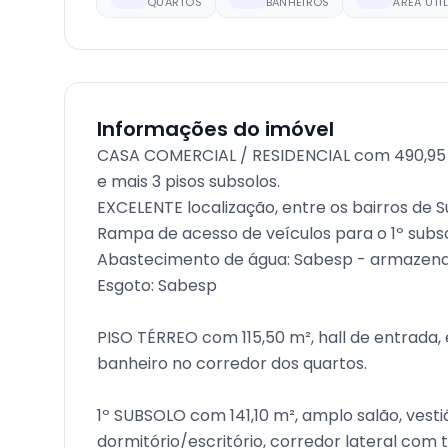
QUARTOS
BANHEIROS
ÁREA ÚTIL
Informações do imóvel
CASA COMERCIAL / RESIDENCIAL com 490,95 
e mais 3 pisos subsolos.
EXCELENTE localização, entre os bairros de 
Rampa de acesso de veículos para o 1º subso
Abastecimento de água: Sabesp - armazenam
Esgoto: Sabesp
PISO TÉRREO com 115,50 m², hall de entrada, esc
banheiro no corredor dos quartos.
1º SUBSOLO com 141,10 m², amplo salão, vestiár
dormitório/escritório, corredor lateral com 