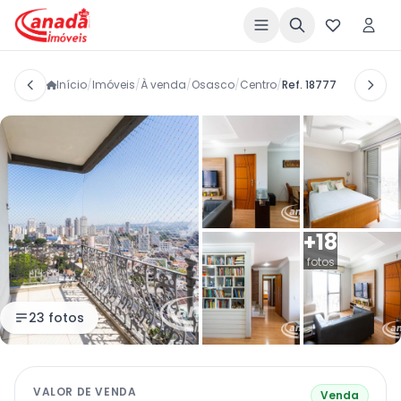
Início
/
Imóveis
/
À venda
/
Osasco
/
Centro
/
Ref. 18777
+18
fotos
23 fotos
VALOR DE VENDA
Venda