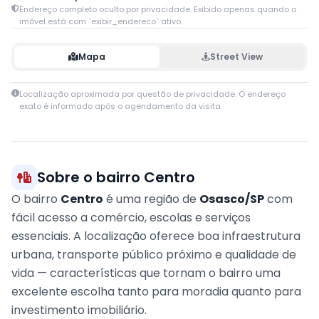
Endereço completo oculto por privacidade. Exibido apenas quando o
imóvel está com `exibir_endereco` ativo.
Mapa
Street View
Leaflet
|
© OpenStreetMap contributors
Localização aproximada por questão de privacidade. O endereço
+
exato é informado após o agendamento da visita.
−
Sobre o bairro Centro
O bairro
Centro
é uma região de
Osasco/SP
com
fácil acesso a comércio, escolas e serviços
essenciais. A localização oferece boa infraestrutura
urbana, transporte público próximo e qualidade de
vida — características que tornam o bairro uma
excelente escolha tanto para moradia quanto para
investimento imobiliário.