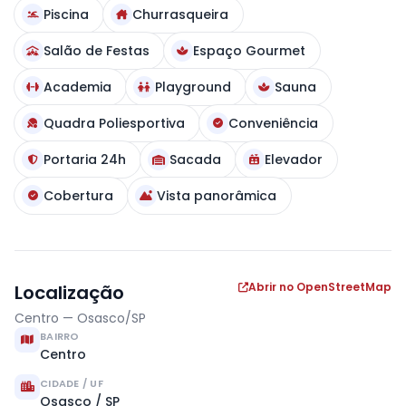
Piscina
Churrasqueira
Salão de Festas
Espaço Gourmet
Academia
Playground
Sauna
Quadra Poliesportiva
Conveniência
Portaria 24h
Sacada
Elevador
Cobertura
Vista panorâmica
Abrir no OpenStreetMap
Localização
Centro — Osasco/SP
BAIRRO
Centro
CIDADE / UF
Osasco / SP