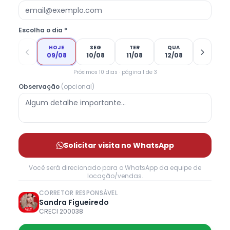
Escolha o dia *
HOJE
SEG
TER
QUA
09/08
10/08
11/08
12/08
Próximos 10 dias · página 1 de 3
Observação
(opcional)
Solicitar visita no WhatsApp
Você será direcionado para o WhatsApp da equipe de
locação/vendas.
CORRETOR RESPONSÁVEL
Sandra Figueiredo
CRECI 200038