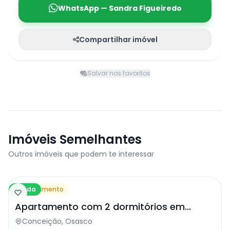
WhatsApp — Sandra Figueiredo
Compartilhar imóvel
Salvar nos favoritos
Imóveis Semelhantes
Outros imóveis que podem te interessar
Venda
Apartamento
Apartamento com 2 dormitórios em
Osasco
Conceição, Osasco