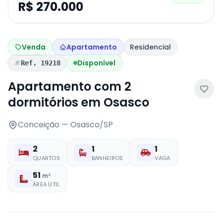
R$ 270.000
Venda
Apartamento
Residencial
Disponível
Ref. 19218
Apartamento com 2
dormitórios em Osasco
Conceição — Osasco/SP
2
1
1
QUARTOS
BANHEIROS
VAGA
51
m²
ÁREA ÚTIL