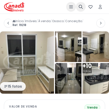
Início
/
Imóveis
/
À venda
/
Osasco
/
Conceição
/
Ref. 19218
+10
fotos
15 fotos
VALOR DE VENDA
Venda