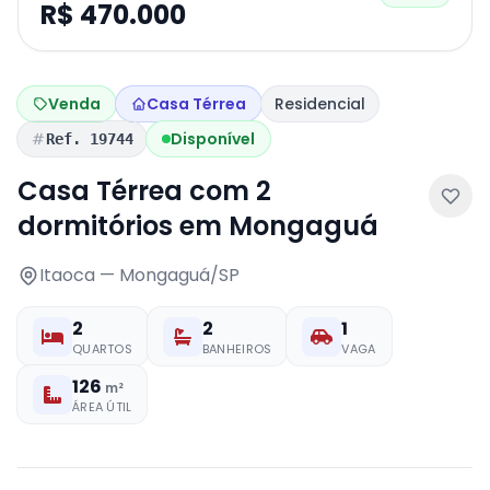
R$ 470.000
Venda
Casa Térrea
Residencial
Disponível
Ref. 19744
Casa Térrea com 2
dormitórios em Mongaguá
Itaoca — Mongaguá/SP
2
2
1
QUARTOS
BANHEIROS
VAGA
126
m²
ÁREA ÚTIL