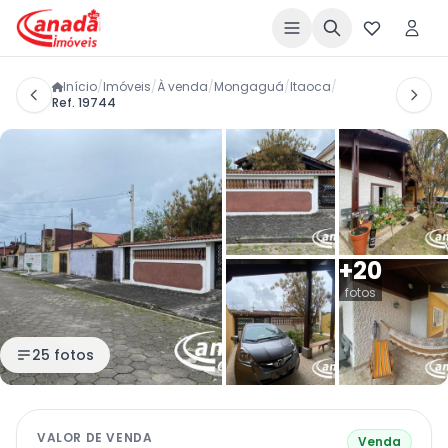
Início
/
Imóveis
/
À venda
/
Mongaguá
/
Itaoca
/
Ref. 19744
+20
fotos
25 fotos
VALOR DE VENDA
Venda