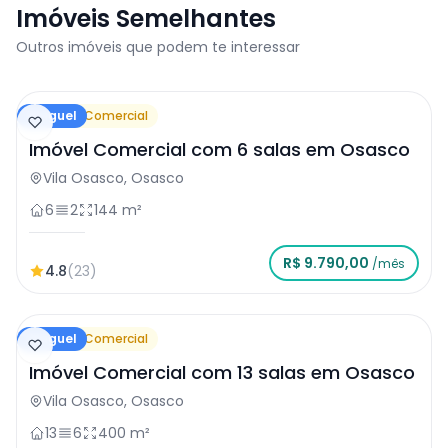
Imóveis Semelhantes
Outros imóveis que podem te interessar
Aluguel
Imóvel Comercial
Imóvel Comercial com 6 salas em Osasco
Vila Osasco, Osasco
6
2
144 m²
R$ 9.790,00
/mês
4.8
(23)
Aluguel
Imóvel Comercial
Imóvel Comercial com 13 salas em Osasco
Vila Osasco, Osasco
13
6
400 m²