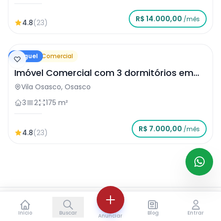
R$ 14.000,00
/mês
4.8
(23)
Aluguel
Imóvel Comercial
Imóvel Comercial com 3 dormitórios em
Osasco
Vila Osasco, Osasco
3
2
175 m²
R$ 7.000,00
/mês
4.8
(23)
🔒 Reservar
📅 Agendar Visita
Início
Buscar
Blog
Entrar
Anunciar