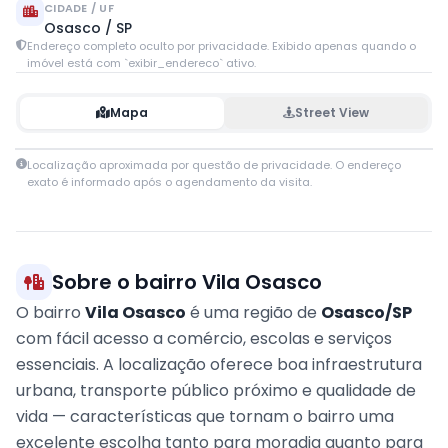
CIDADE / UF
Osasco / SP
Endereço completo oculto por privacidade. Exibido apenas quando o
imóvel está com `exibir_endereco` ativo.
Mapa
Street View
Leaflet
|
© OpenStreetMap contributors
Localização aproximada por questão de privacidade. O endereço
+
exato é informado após o agendamento da visita.
−
Sobre o bairro Vila Osasco
O bairro
Vila Osasco
é uma região de
Osasco/SP
com fácil acesso a comércio, escolas e serviços
essenciais. A localização oferece boa infraestrutura
urbana, transporte público próximo e qualidade de
vida — características que tornam o bairro uma
excelente escolha tanto para moradia quanto para