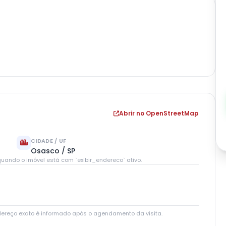
Abrir no OpenStreetMap
CIDADE / UF
Osasco / SP
uando o imóvel está com `exibir_endereco` ativo.
Leaflet
|
© OpenStreetMap contributors
dereço exato é informado após o agendamento da visita.