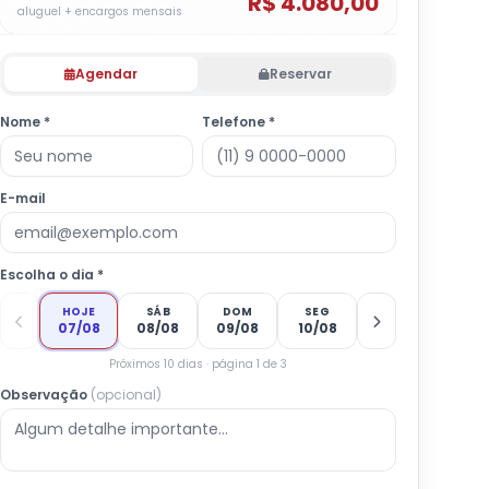
R$ 4.080,00
aluguel + encargos mensais
Agendar
Reservar
Nome *
Telefone *
E-mail
Escolha o dia *
HOJE
SÁB
DOM
SEG
07/08
08/08
09/08
10/08
Próximos 10 dias · página 1 de 3
Observação
(opcional)