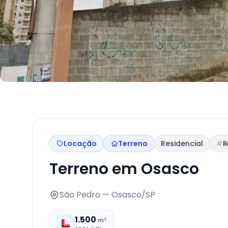
Locação
Terreno
Residencial
R
Terreno em Osasco
São Pedro — Osasco/SP
1.500
m²