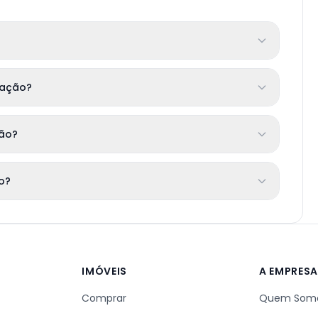
cação?
ção?
to?
IMÓVEIS
A EMPRES
Comprar
Quem Som