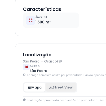
Características
Área útil
1.500 m²
Localização
São Pedro — Osasco/SP
BAIRRO
São Pedro
Endereço completo oculto por privacidade. Exibido apenas q
Mapa
Street View
Localização aproximada por questão de privacidade. O en
+