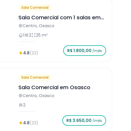
Sala Comercial
Sala Comercial com 1 salas em
Osasco
Centro, Osasco
1
2
25 m²
R$ 1.800,00
/mês
4.8
(23)
Sala Comercial
Sala Comercial em Osasco
Centro, Osasco
2
R$ 3.650,00
/mês
4.8
(23)