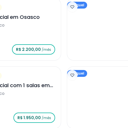
Aluguel
cial em Osasco
sco
R$ 2.200,00
/mês
Aluguel
ial com 1 salas em
sco
R$ 1.950,00
/mês