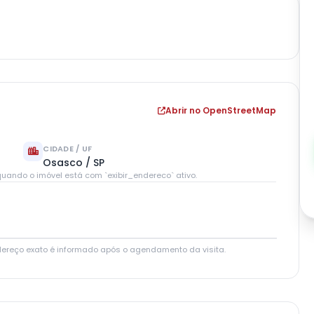
Abrir no OpenStreetMap
CIDADE / UF
Osasco / SP
uando o imóvel está com `exibir_endereco` ativo.
Leaflet
|
© OpenStreetMap contributors
dereço exato é informado após o agendamento da visita.