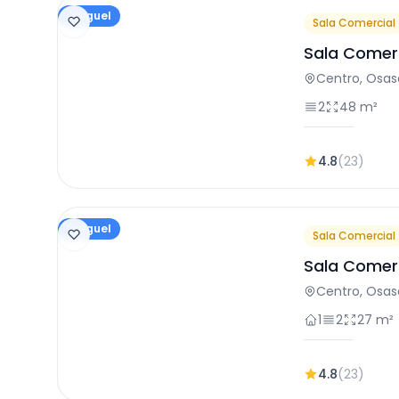
Aluguel
Sala Comercial
Sala Comer
Centro, Osa
2
48 m²
4.8
(23)
Aluguel
Sala Comercial
Sala Comerc
Osasco
Centro, Osa
1
2
27 m²
4.8
(23)