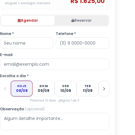
R$ 1.625,00
aluguel + encargos mensais
Agendar
Reservar
Nome *
Telefone *
E-mail
Escolha o dia *
HOJE
DOM
SEG
TER
08/08
09/08
10/08
11/08
Próximos 10 dias · página 1 de 3
Observação
(opcional)