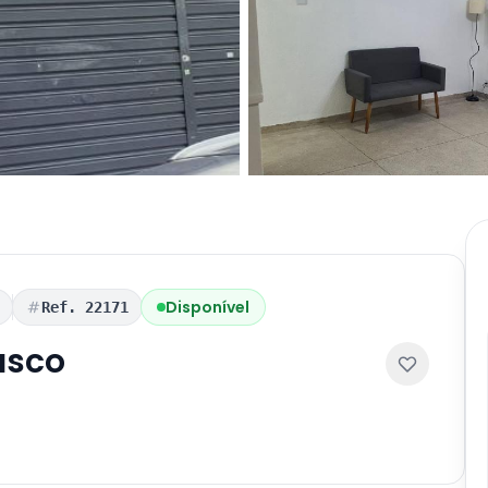
Disponível
Ref. 22171
asco