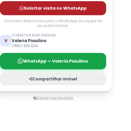
Solicitar visita no WhatsApp
Você será direcionado para o WhatsApp da equipe de
locação/vendas.
CORRETOR RESPONSÁVEL
V
Valeria Piauilino
CRECI 200.524
WhatsApp — Valeria Piauilino
Compartilhar imóvel
Salvar nos favoritos