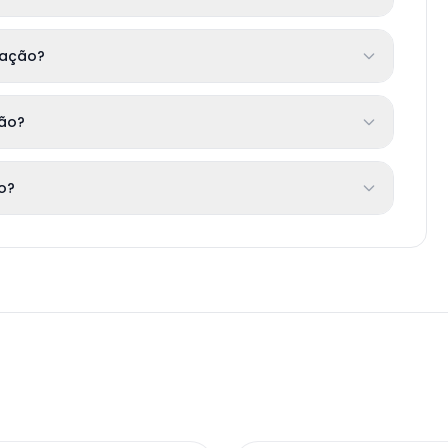
cação?
ção?
to?