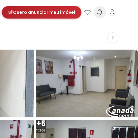
Quero anunciar meu imóvel
+5
fotos