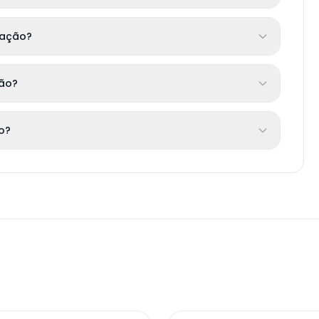
cação?
ção?
to?