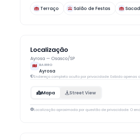
Terraço
Salão de Festas
Saca
Localização
Ayrosa — Osasco/SP
BAIRRO
Ayrosa
Endereço completo oculto por privacidade. Exibido apenas q
Mapa
Street View
Localização aproximada por questão de privacidade. O en
+
−