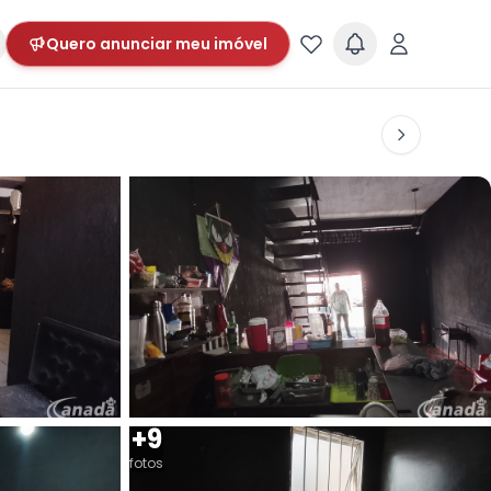
Quero anunciar meu imóvel
+9
fotos