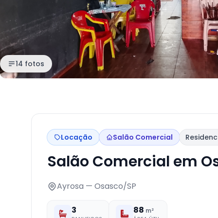
14 fotos
Locação
Salão Comercial
Residenc
Salão Comercial em O
Ayrosa — Osasco/SP
3
88
m²