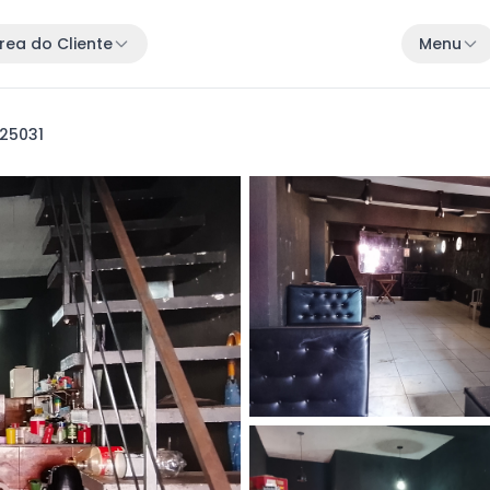
rea do Cliente
Menu
 25031