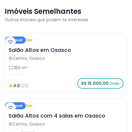
Imóveis Semelhantes
Outros imóveis que podem te interessar
Aluguel
Salão Altos
Salão Altos em Osasco
Centro, Osasco
350 m²
R$ 15.000,00
/mês
4.8
(23)
Aluguel
Salão Altos
Salão Altos com 4 salas em Osasco
Centro, Osasco