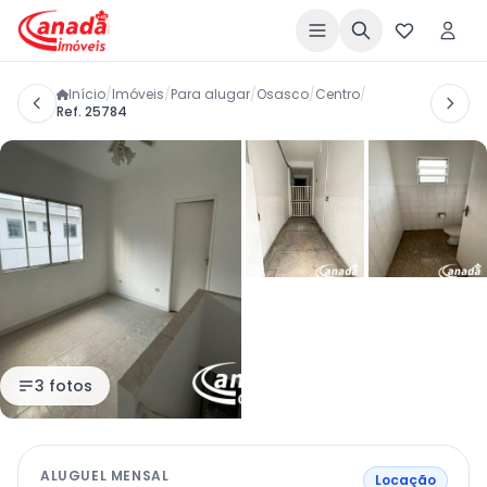
Início
/
Imóveis
/
Para alugar
/
Osasco
/
Centro
/
Ref. 25784
3 fotos
ALUGUEL MENSAL
Locação