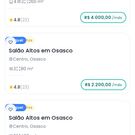
4
2
260 m²
R$ 4.000,00
/mês
4.8
(23)
Aluguel
Salão Altos
Salão Altos em Osasco
Centro, Osasco
2
80 m²
R$ 2.200,00
/mês
4.8
(23)
Aluguel
Salão Altos
Salão Altos em Osasco
Centro, Osasco