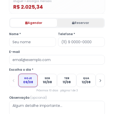
aluguel + encargos mensais
R$ 2.025,34
Agendar
Reservar
Nome *
Telefone *
E-mail
Escolha o dia *
HOJE
SEG
TER
QUA
09/08
10/08
11/08
12/08
Próximos 10 dias · página 1 de 3
Observação
(opcional)