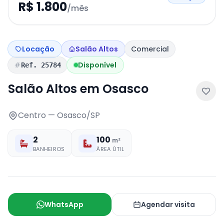
R$ 1.800
/mês
Locação
Salão Altos
Comercial
Disponível
Ref. 25784
Salão Altos em Osasco
Centro — Osasco/SP
2
100
m²
BANHEIROS
ÁREA ÚTIL
WhatsApp
Agendar visita