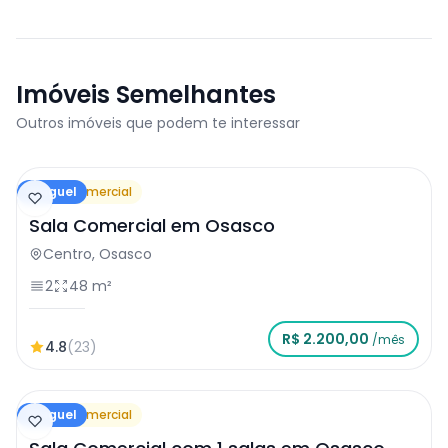
Imóveis Semelhantes
Outros imóveis que podem te interessar
Aluguel
Sala Comercial
Sala Comercial em Osasco
Centro, Osasco
2
48 m²
R$ 2.200,00
/mês
4.8
(23)
Aluguel
Sala Comercial