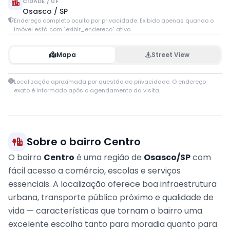
CIDADE / UF
Osasco / SP
Endereço completo oculto por privacidade. Exibido apenas quando o
imóvel está com `exibir_endereco` ativo.
Mapa
Street View
Leaflet
|
© OpenStreetMap contributors
Localização aproximada por questão de privacidade. O endereço
+
exato é informado após o agendamento da visita.
−
Sobre o bairro Centro
O bairro
Centro
é uma região de
Osasco/SP
com
fácil acesso a comércio, escolas e serviços
essenciais. A localização oferece boa infraestrutura
urbana, transporte público próximo e qualidade de
vida — características que tornam o bairro uma
excelente escolha tanto para moradia quanto para