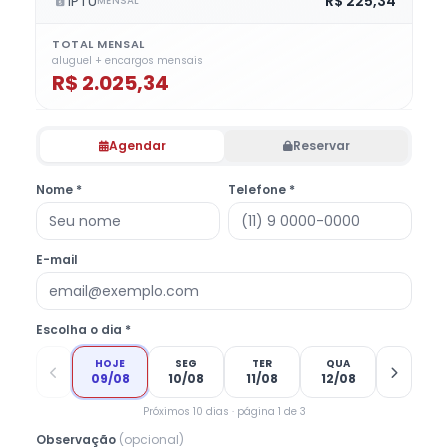
IPTU
R$ 225,34
MENSAL
TOTAL MENSAL
aluguel + encargos mensais
R$ 2.025,34
Agendar
Reservar
Nome *
Telefone *
E-mail
Escolha o dia *
HOJE
SEG
TER
QUA
09/08
10/08
11/08
12/08
Próximos 10 dias · página 1 de 3
Observação
(opcional)