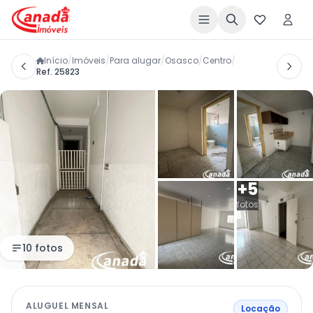
Início
/
Imóveis
/
Para alugar
/
Osasco
/
Centro
/
Ref. 25823
+5
fotos
10 fotos
ALUGUEL MENSAL
Locação