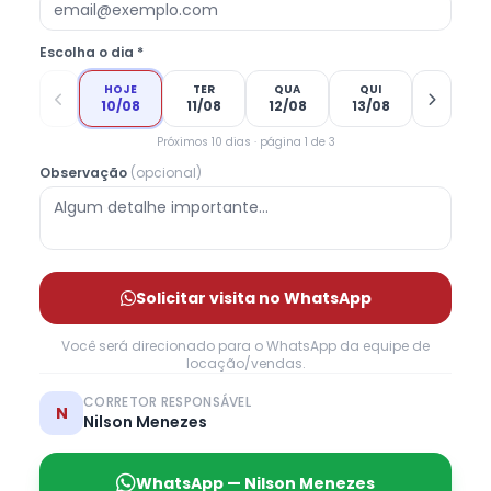
Escolha o dia *
HOJE
TER
QUA
QUI
10/08
11/08
12/08
13/08
Próximos 10 dias · página 1 de 3
Observação
(opcional)
Solicitar visita no WhatsApp
Você será direcionado para o WhatsApp da equipe de
locação/vendas.
CORRETOR RESPONSÁVEL
N
Nilson Menezes
WhatsApp — Nilson Menezes