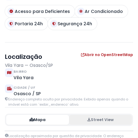
Acesso para Deficientes
Ar Condicionado
Portaria 24h
Segurança 24h
Abrir no OpenStreetMap
Localização
Vila Yara — Osasco/SP
BAIRRO
Vila Yara
CIDADE / UF
Osasco / SP
Endereço completo oculto por privacidade. Exibido apenas quando o
imóvel está com `exibir_endereco` ativo.
Mapa
Street View
Leaflet
|
© OpenStreetMap contributors
Localização aproximada por questão de privacidade. O endereço