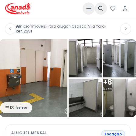
Início
/
Imóveis
/
Para alugar
/
Osasco
/
Vila Yara
/
Ref. 2591
+8
fotos
13 fotos
ALUGUEL MENSAL
Locação