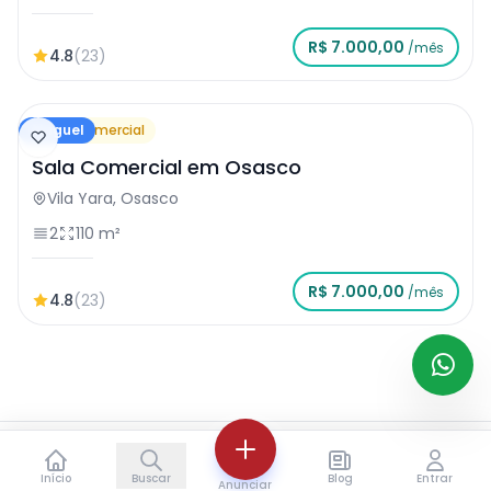
R$ 7.000,00
/mês
4.8
(23)
Aluguel
Sala Comercial
Sala Comercial em Osasco
Vila Yara, Osasco
2
110 m²
R$ 7.000,00
/mês
4.8
(23)
🔒 Reservar
📅 Agendar Visita
Início
Buscar
Blog
Entrar
Anunciar