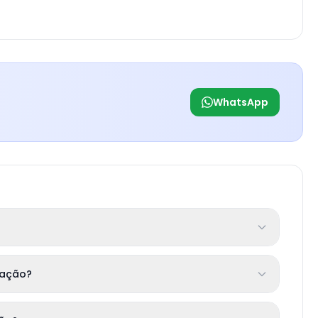
WhatsApp
cação?