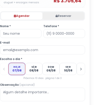
R$ 3.705,64
aluguel + encargos mensais
Agendar
Reservar
Nome *
Telefone *
E-mail
Escolha o dia *
HOJE
SÁB
DOM
SEG
07/08
08/08
09/08
10/08
Próximos 10 dias · página 1 de 3
Observação
(opcional)