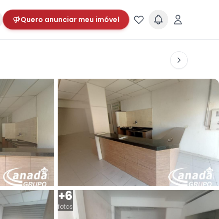
Quero anunciar meu imóvel
+6
fotos