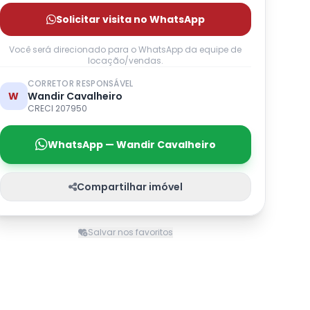
Solicitar visita no WhatsApp
Você será direcionado para o WhatsApp da equipe de
locação/vendas.
CORRETOR RESPONSÁVEL
W
Wandir Cavalheiro
CRECI 207950
WhatsApp — Wandir Cavalheiro
Compartilhar imóvel
Salvar nos favoritos