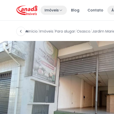
Imóveis
Blog
Contato
Á
Início
/
Imóveis
/
Para alugar
/
Osasco
/
Jardim Mari