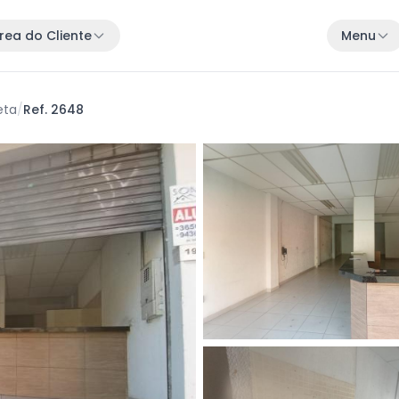
rea do Cliente
Menu
eta
/
Ref. 2648