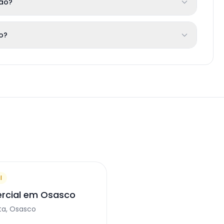
ção?
to?
l
rcial em Osasco
ta, Osasco