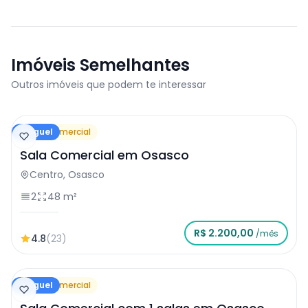
Imóveis Semelhantes
Outros imóveis que podem te interessar
Aluguel
Sala Comercial
Sala Comercial em Osasco
Centro, Osasco
2
48 m²
R$ 2.200,00
/mês
4.8
(23)
Aluguel
Sala Comercial