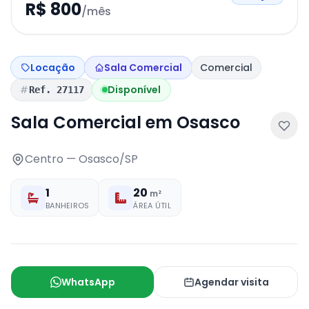
R$ 800
/mês
Locação
Sala Comercial
Comercial
Disponível
Ref. 27117
Sala Comercial em Osasco
Centro — Osasco/SP
1
20
m²
BANHEIROS
ÁREA ÚTIL
WhatsApp
Agendar visita