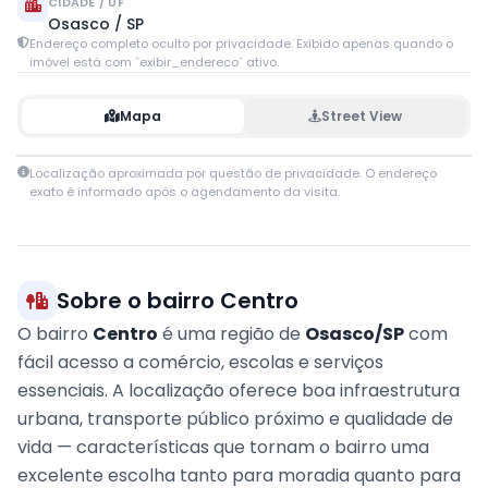
CIDADE / UF
Osasco / SP
Endereço completo oculto por privacidade. Exibido apenas quando o
imóvel está com `exibir_endereco` ativo.
Mapa
Street View
Leaflet
|
© OpenStreetMap contributors
Localização aproximada por questão de privacidade. O endereço
+
exato é informado após o agendamento da visita.
−
Sobre o bairro Centro
O bairro
Centro
é uma região de
Osasco/SP
com
fácil acesso a comércio, escolas e serviços
essenciais. A localização oferece boa infraestrutura
urbana, transporte público próximo e qualidade de
vida — características que tornam o bairro uma
excelente escolha tanto para moradia quanto para