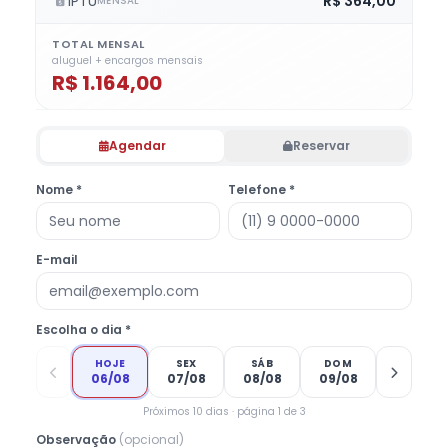
IPTU
R$ 364,00
MENSAL
TOTAL MENSAL
aluguel + encargos mensais
R$ 1.164,00
Agendar
Reservar
Nome *
Telefone *
E-mail
Escolha o dia *
HOJE
SEX
SÁB
DOM
06/08
07/08
08/08
09/08
Próximos 10 dias · página 1 de 3
Observação
(opcional)