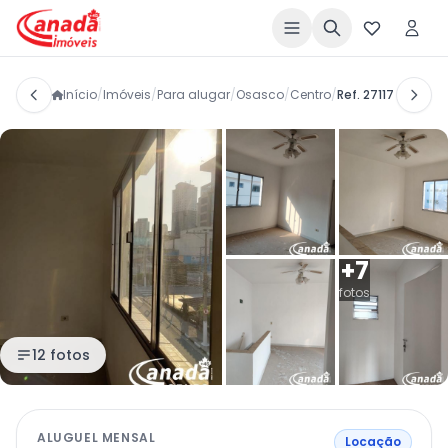
Início
/
Imóveis
/
Para alugar
/
Osasco
/
Centro
/
Ref. 27117
+7
fotos
12 fotos
ALUGUEL MENSAL
Locação