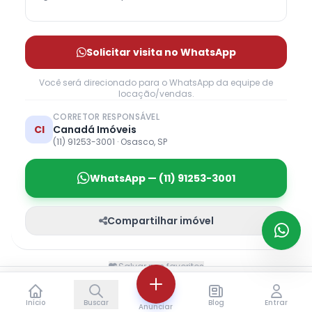
Solicitar visita no WhatsApp
Você será direcionado para o WhatsApp da equipe de
locação/vendas.
CORRETOR RESPONSÁVEL
CI
Canadá Imóveis
(11) 91253-3001 · Osasco, SP
WhatsApp — (11) 91253-3001
Compartilhar imóvel
Salvar nos favoritos
🔒 Reservar
📅 Agendar Visita
Início
Buscar
Blog
Entrar
Anunciar