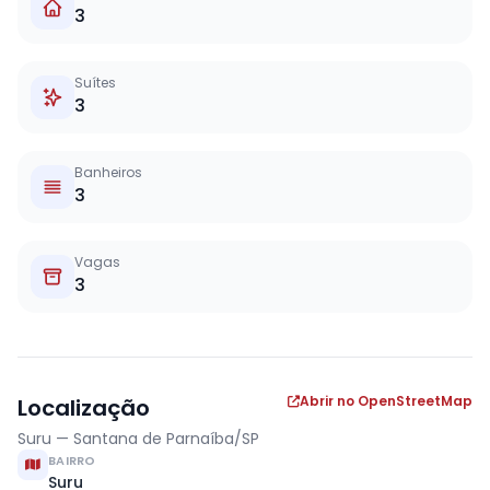
3
Suítes
3
Banheiros
3
Vagas
3
Abrir no OpenStreetMap
Localização
Suru — Santana de Parnaíba/SP
BAIRRO
Suru