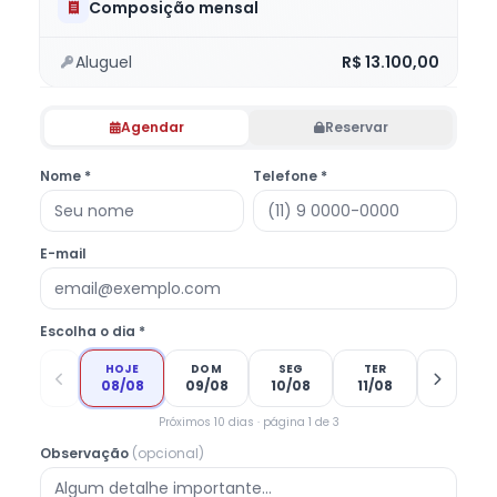
Composição mensal
Aluguel
R$ 13.100,00
Agendar
Reservar
Nome *
Telefone *
E-mail
Escolha o dia *
HOJE
DOM
SEG
TER
08/08
09/08
10/08
11/08
Próximos 10 dias · página 1 de 3
Observação
(opcional)