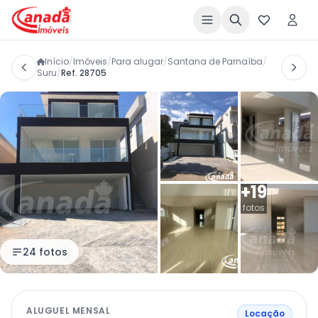
Início
/
Imóveis
/
Para alugar
/
Santana de Parnaíba
/
Suru
/
Ref. 28705
+19
fotos
24 fotos
ALUGUEL MENSAL
Locação