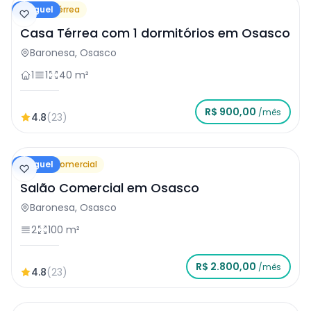
Aluguel
Casa Térrea
Casa Térrea com 1 dormitórios em Osasco
Baronesa, Osasco
1
1
40 m²
R$ 900,00
/mês
4.8
(23)
Aluguel
Salão Comercial
Salão Comercial em Osasco
Baronesa, Osasco
2
100 m²
R$ 2.800,00
/mês
4.8
(23)