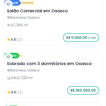
Aluguel
Salão Comercial
Salão Comercial em Osasco
Baronesa, Osasco
4
300 m²
R$ 11.000,00
/mês
4.8
(23)
Venda
Sobrado
Sobrado com 3 dormitórios em Osasco
Baronesa, Osasco
3
4
120 m²
R$ 350.000,00
4.8
(23)