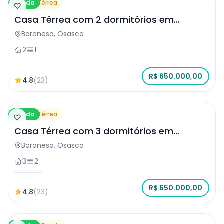
Venda
Casa Térrea
Casa Térrea com 2 dormitórios em
Osasco
Baronesa, Osasco
2
1
R$ 650.000,00
4.8
(23)
Venda
Casa Térrea
Casa Térrea com 3 dormitórios em
Osasco
Baronesa, Osasco
3
2
R$ 650.000,00
4.8
(23)