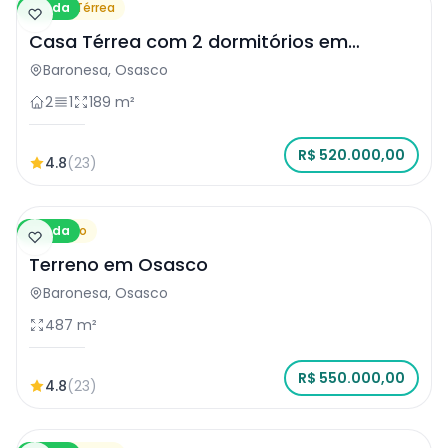
Venda
Casa Térrea
Casa Térrea com 2 dormitórios em
Osasco
Baronesa, Osasco
2
1
189 m²
R$ 520.000,00
4.8
(23)
Venda
Terreno
Terreno em Osasco
Baronesa, Osasco
487 m²
R$ 550.000,00
4.8
(23)