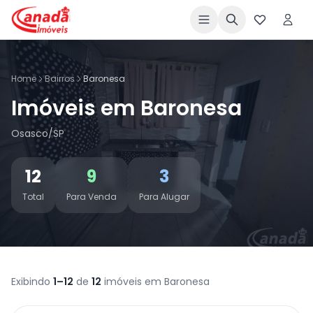
Home
Bairros
Baronesa
Imóveis em Baronesa
Osasco/SP
12
9
3
Total
Para Venda
Para Alugar
Exibindo
1–12
de
12
imóveis em Baronesa