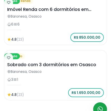
Venda
Imóvel Renda
Imóvel Renda com 6 dormitórios em
Osasco
Baronesa, Osasco
6
6
R$ 850.000,00
4.8
(23)
Venda
Sobrado
Sobrado com 3 dormitórios em Osasco
Baronesa, Osasco
3
1
R$ 1.650.000,00
4.8
(23)