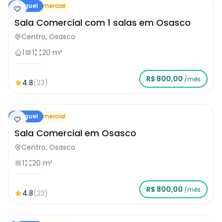
Aluguel
Sala Comercial
Sala Comercial com 1 salas em Osasco
Centro, Osasco
1
1
20 m²
R$ 800,00
/mês
4.8
(23)
Aluguel
Sala Comercial
Sala Comercial em Osasco
Centro, Osasco
1
20 m²
R$ 800,00
/mês
4.8
(23)