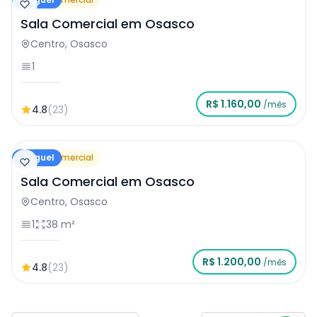
Sala Comercial em Osasco
Centro, Osasco
1
R$ 1.160,00
/mês
4.8
(23)
Aluguel
Sala Comercial
Sala Comercial em Osasco
Centro, Osasco
1
38 m²
R$ 1.200,00
/mês
4.8
(23)