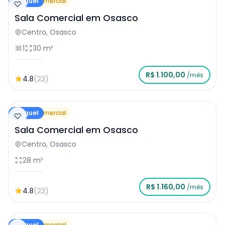
Aluguel
Sala Comercial
Sala Comercial em Osasco
Centro, Osasco
1
30 m²
R$ 1.100,00
/mês
4.8
(23)
Aluguel
Sala Comercial
Sala Comercial em Osasco
Centro, Osasco
28 m²
R$ 1.160,00
/mês
4.8
(23)
Aluguel
Sala Comercial