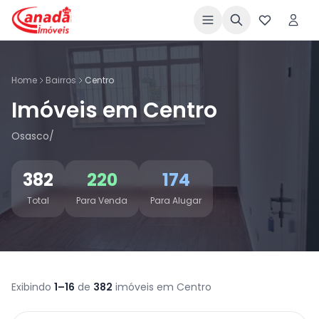
Home
Bairros
Centro
Imóveis em Centro
Osasco/
382
220
174
Total
Para Venda
Para Alugar
Exibindo
1–16
de
382
imóveis em Centro