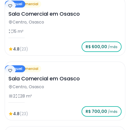
Aluguel
Sala Comercial
Sala Comercial em Osasco
Centro, Osasco
15 m²
R$ 600,00
/mês
4.8
(23)
Aluguel
Sala Comercial
Sala Comercial em Osasco
Centro, Osasco
2
28 m²
R$ 700,00
/mês
4.8
(23)