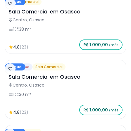
Aluguel
Sala Comercial
Sala Comercial em Osasco
Centro, Osasco
1
38 m²
R$ 1.000,00
/mês
4.8
(23)
Aluguel
Destaque
Sala Comercial
Sala Comercial em Osasco
Centro, Osasco
1
30 m²
R$ 1.000,00
/mês
4.8
(23)