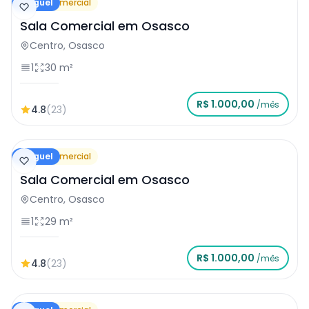
Aluguel
Sala Comercial
Sala Comercial em Osasco
Centro, Osasco
1
30 m²
R$ 1.000,00
/mês
4.8
(23)
Aluguel
Sala Comercial
Sala Comercial em Osasco
Centro, Osasco
1
29 m²
R$ 1.000,00
/mês
4.8
(23)