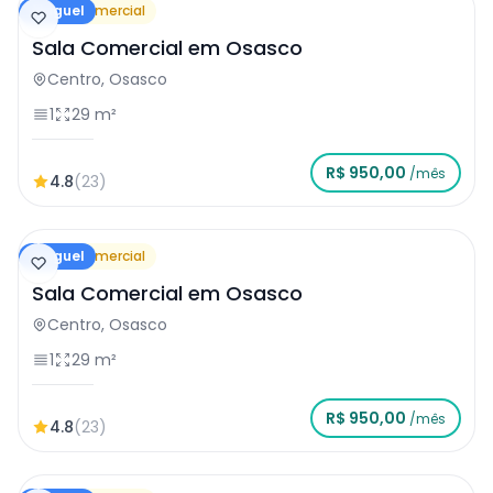
Aluguel
Sala Comercial
Sala Comercial em Osasco
Centro, Osasco
1
29 m²
R$ 950,00
/mês
4.8
(23)
Aluguel
Sala Comercial
Sala Comercial em Osasco
Centro, Osasco
1
29 m²
R$ 950,00
/mês
4.8
(23)