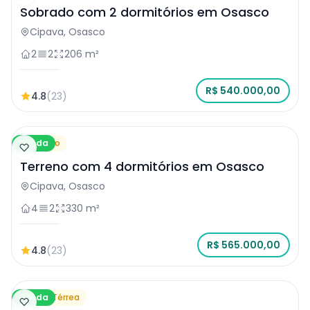
Sobrado com 2 dormitórios em Osasco
Cipava, Osasco
2
2
206 m²
R$ 540.000,00
4.8
(23)
Venda
Terreno
Terreno com 4 dormitórios em Osasco
Cipava, Osasco
4
2
330 m²
R$ 565.000,00
4.8
(23)
Venda
Casa Térrea