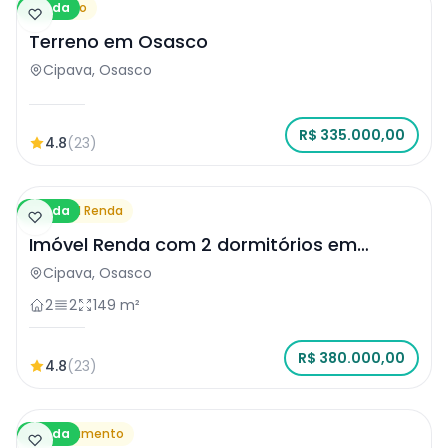
Venda
Terreno
Terreno em Osasco
Cipava, Osasco
R$ 335.000,00
4.8
(23)
Venda
Imóvel Renda
Imóvel Renda com 2 dormitórios em
Osasco
Cipava, Osasco
2
2
149 m²
R$ 380.000,00
4.8
(23)
Venda
Apartamento