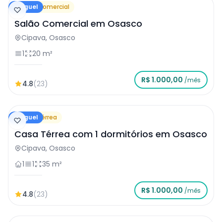
Aluguel
Salão Comercial
Salão Comercial em Osasco
Cipava, Osasco
1
20 m²
R$ 1.000,00
/mês
4.8
(23)
Aluguel
Casa Térrea
Casa Térrea com 1 dormitórios em Osasco
Cipava, Osasco
1
1
35 m²
R$ 1.000,00
/mês
4.8
(23)