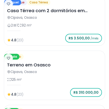
Aluguel
Destaque
Casa Térrea
Casa Térrea com 2 dormitórios em
Osasco
Cipava, Osasco
2
1
92 m²
R$ 3.500,00
/mês
4.8
(23)
Venda
Terreno
Terreno em Osasco
Cipava, Osasco
125 m²
R$ 310.000,00
4.8
(23)