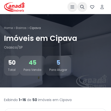
Home
Bairros
Cipava
Imóveis em Cipava
Osasco/SP
50
45
5
Total
Para Venda
Para Alugar
Exibindo
1–16
de
50
imóveis em Cipava