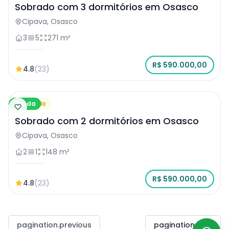
Sobrado com 3 dormitórios em Osasco
Cipava, Osasco
3
5
271 m²
R$ 590.000,00
4.8
(23)
Venda
Sobrado
Sobrado com 2 dormitórios em Osasco
Cipava, Osasco
2
1
148 m²
R$ 590.000,00
4.8
(23)
pagination.previous
pagination.next