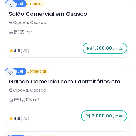
Aluguel
Salão Comercial
Salão Comercial em Osasco
Cipava, Osasco
1
35 m²
R$ 1.300,00
/mês
4.8
(23)
Aluguel
Galpão Comercial
Galpão Comercial com 1 dormitórios em
Osasco
Cipava, Osasco
1
1
125 m²
R$ 3.000,00
/mês
4.8
(23)