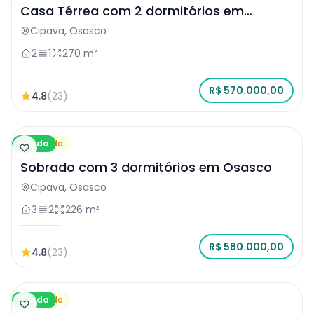
Casa Térrea com 2 dormitórios em
Osasco
Cipava, Osasco
2
1
270 m²
R$ 570.000,00
4.8
(23)
Venda
Sobrado
Sobrado com 3 dormitórios em Osasco
Cipava, Osasco
3
2
226 m²
R$ 580.000,00
4.8
(23)
Venda
Sobrado