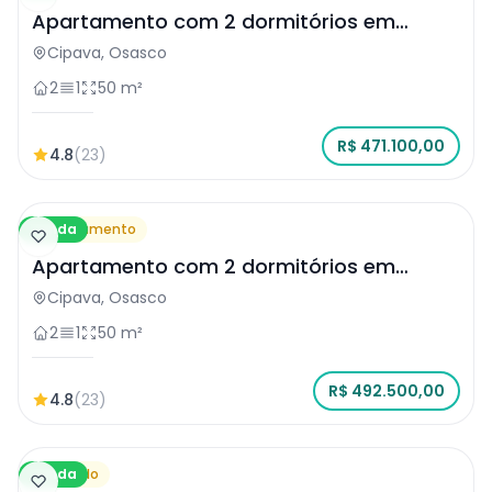
Apartamento com 2 dormitórios em
Osasco
Cipava, Osasco
2
1
50 m²
R$ 471.100,00
4.8
(23)
Venda
Apartamento
Apartamento com 2 dormitórios em
Osasco
Cipava, Osasco
2
1
50 m²
R$ 492.500,00
4.8
(23)
Venda
Sobrado