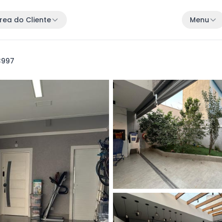
rea do Cliente
Menu
13997