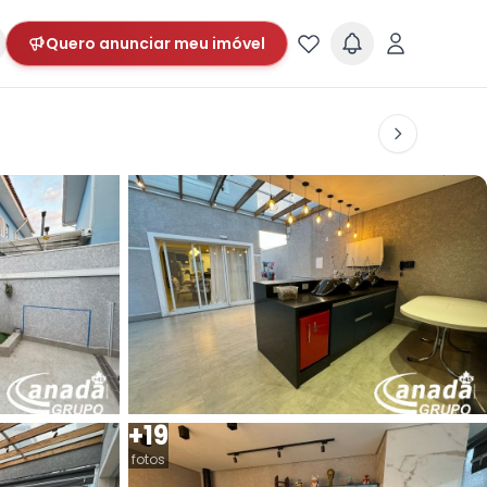
Quero anunciar meu imóvel
+19
fotos