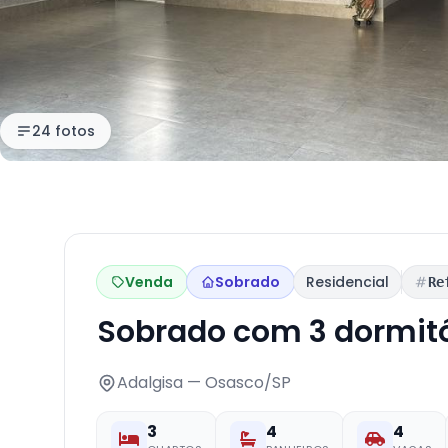
24 fotos
Venda
Sobrado
Residencial
Re
Sobrado com 3 dormit
Adalgisa — Osasco/SP
3
4
4