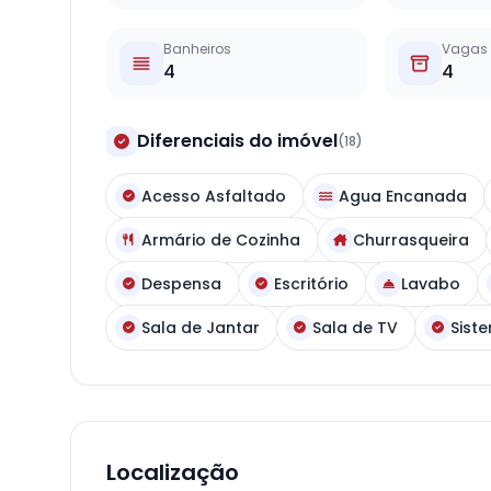
Banheiros
Vagas
4
4
Diferenciais do imóvel
(18)
Acesso Asfaltado
Agua Encanada
Armário de Cozinha
Churrasqueira
Despensa
Escritório
Lavabo
Sala de Jantar
Sala de TV
Sist
Localização