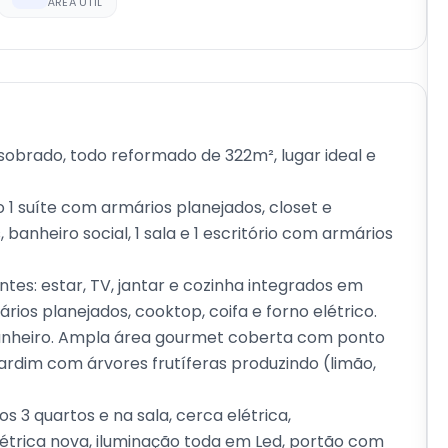
ÁREA ÚTIL
 sobrado, todo reformado de 322m², lugar ideal e
 1 suíte com armários planejados, closet e
banheiro social, 1 sala e 1 escritório com armários
tes: estar, TV, jantar e cozinha integrados em
ios planejados, cooktop, coifa e forno elétrico.
anheiro. Ampla área gourmet coberta com ponto
 jardim com árvores frutíferas produzindo (limão,
os 3 quartos e na sala, cerca elétrica,
trica nova, iluminação toda em Led, portão com