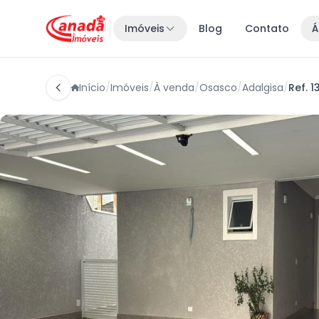
Imóveis
Blog
Contato
Á
Início
/
Imóveis
/
À venda
/
Osasco
/
Adalgisa
/
Ref. 