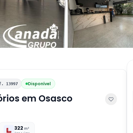
Disponível
f. 13997
órios em Osasco
322
m²