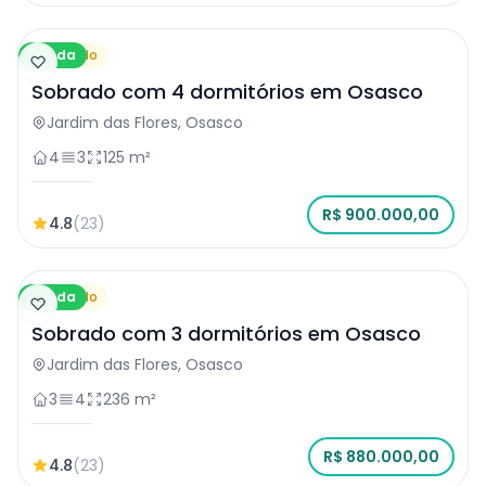
Venda
Sobrado
Sobrado com 4 dormitórios em Osasco
Jardim das Flores, Osasco
4
3
125 m²
R$ 900.000,00
4.8
(23)
Venda
Sobrado
Sobrado com 3 dormitórios em Osasco
Jardim das Flores, Osasco
3
4
236 m²
R$ 880.000,00
4.8
(23)