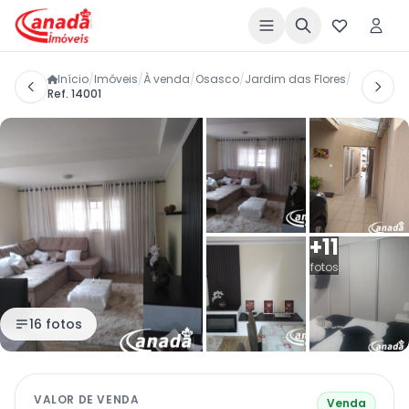
Início
/
Imóveis
/
À venda
/
Osasco
/
Jardim das Flores
/
Ref. 14001
+11
fotos
16 fotos
VALOR DE VENDA
Venda