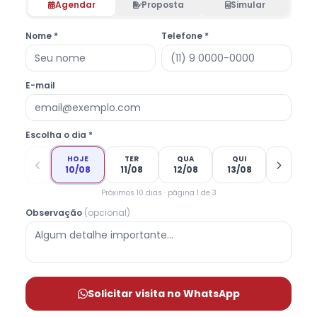
Agendar
Proposta
Simular
Nome *
Telefone *
E-mail
Escolha o dia *
HOJE
TER
QUA
QUI
10/08
11/08
12/08
13/08
Próximos 10 dias · página 1 de 3
Observação
(opcional)
Solicitar visita no WhatsApp