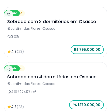
Venda
Sobrado
Sobrado com 3 dormitórios em Osasco
Jardim das Flores, Osasco
3
5
R$ 795.000,00
4.8
(23)
Venda
Sobrado
Sobrado com 4 dormitórios em Osasco
Jardim das Flores, Osasco
4
5
407 m²
R$ 1.170.000,00
4.8
(23)