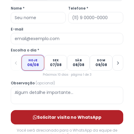
Nome *
Telefone *
E-mail
Escolha o dia *
HOJE
SEX
SÁB
DOM
06/08
07/08
08/08
09/08
Próximos 10 dias · página 1 de 3
Observação
(opcional)
Solicitar visita no WhatsApp
Você será direcionado para o WhatsApp da equipe de