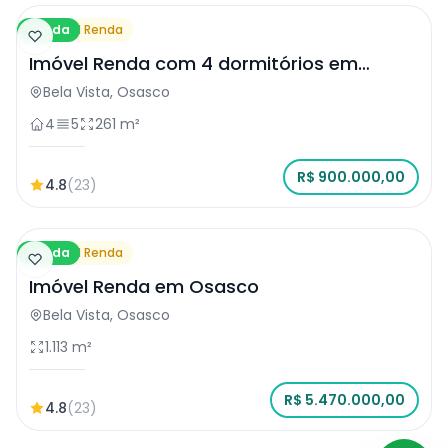
Venda
Imóvel Renda
Imóvel Renda com 4 dormitórios em
Osasco
Bela Vista, Osasco
4
5
261 m²
R$ 900.000,00
4.8
(23)
Venda
Imóvel Renda
Imóvel Renda em Osasco
Bela Vista, Osasco
1.113 m²
R$ 5.470.000,00
4.8
(23)