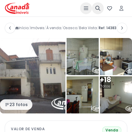
Início
/
Imóveis
/
À venda
/
Osasco
/
Bela Vista
/
Ref. 14383
+18
fotos
23 fotos
VALOR DE VENDA
Venda