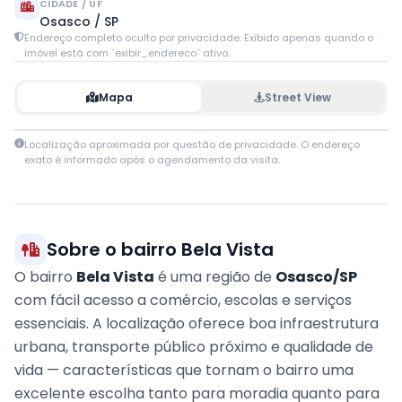
CIDADE / UF
Osasco / SP
Endereço completo oculto por privacidade. Exibido apenas quando o
imóvel está com `exibir_endereco` ativo.
Mapa
Street View
Leaflet
|
© OpenStreetMap contributors
Localização aproximada por questão de privacidade. O endereço
+
exato é informado após o agendamento da visita.
−
Sobre o bairro Bela Vista
O bairro
Bela Vista
é uma região de
Osasco/SP
com fácil acesso a comércio, escolas e serviços
essenciais. A localização oferece boa infraestrutura
urbana, transporte público próximo e qualidade de
vida — características que tornam o bairro uma
excelente escolha tanto para moradia quanto para