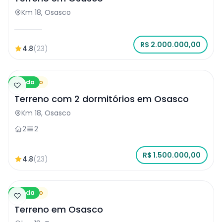
Km 18, Osasco
R$ 2.000.000,00
4.8
(23)
Venda
Terreno
Terreno com 2 dormitórios em Osasco
Km 18, Osasco
2
2
R$ 1.500.000,00
4.8
(23)
Venda
Terreno
Terreno em Osasco