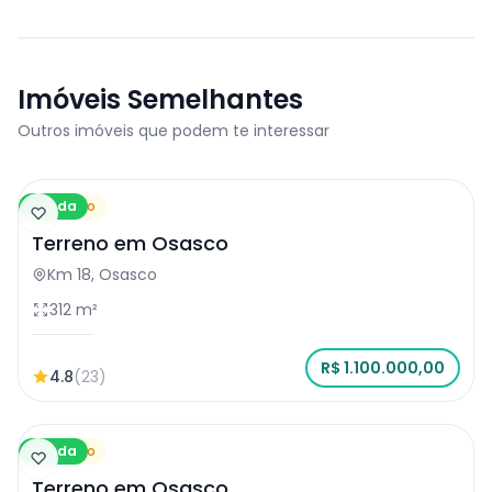
Imóveis Semelhantes
Outros imóveis que podem te interessar
Venda
Terreno
Terreno em Osasco
Km 18, Osasco
312 m²
R$ 1.100.000,00
4.8
(23)
Venda
Terreno
Terreno em Osasco