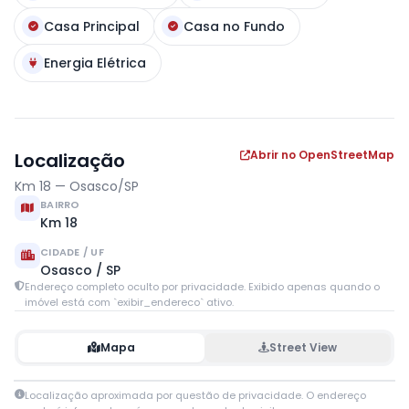
Casa Principal
Casa no Fundo
Energia Elétrica
Abrir no OpenStreetMap
Localização
Km 18 — Osasco/SP
BAIRRO
Km 18
CIDADE / UF
Osasco / SP
Endereço completo oculto por privacidade. Exibido apenas quando o
imóvel está com `exibir_endereco` ativo.
Mapa
Street View
Leaflet
|
© OpenStreetMap contributors
Localização aproximada por questão de privacidade. O endereço
+