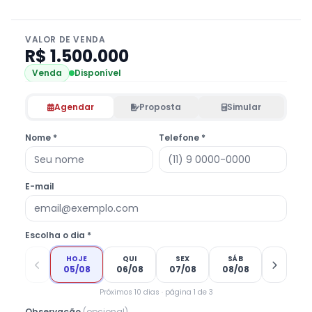
VALOR DE VENDA
R$ 1.500.000
Venda
Disponível
Agendar
Proposta
Simular
Nome *
Telefone *
E-mail
Escolha o dia *
HOJE
QUI
SEX
SÁB
05/08
06/08
07/08
08/08
Próximos 10 dias · página 1 de 3
Observação
(opcional)