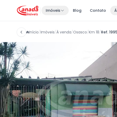
Imóveis
Blog
Contato
Á
Início
/
Imóveis
/
À venda
/
Osasco
/
Km 18
/
Ref. 199