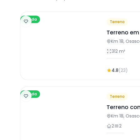
Venda
Terreno
Terreno em
Km 18, Osasc
312 m²
4.8
(23)
Venda
Terreno
Terreno co
Osasco
Km 18, Osasc
2
2