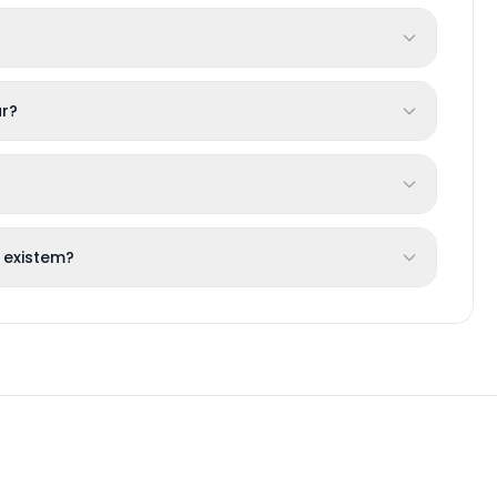
r?
 existem?