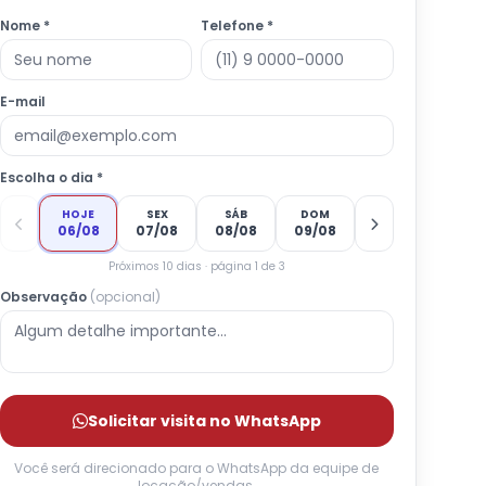
Nome *
Telefone *
E-mail
Escolha o dia *
HOJE
SEX
SÁB
DOM
06/08
07/08
08/08
09/08
Próximos 10 dias · página 1 de 3
Observação
(opcional)
Solicitar visita no WhatsApp
Você será direcionado para o WhatsApp da equipe de
locação/vendas.