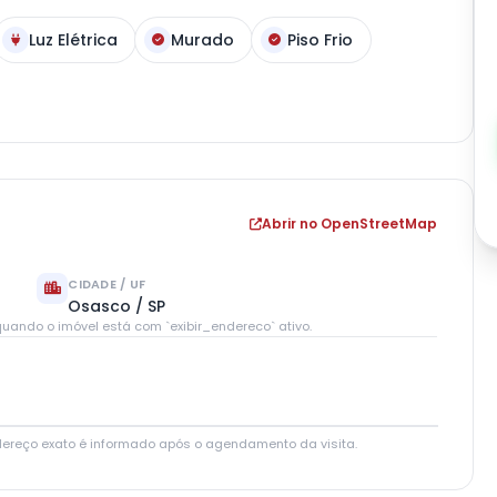
Luz Elétrica
Murado
Piso Frio
Abrir no OpenStreetMap
CIDADE / UF
Osasco / SP
uando o imóvel está com `exibir_endereco` ativo.
Leaflet
|
© OpenStreetMap contributors
dereço exato é informado após o agendamento da visita.